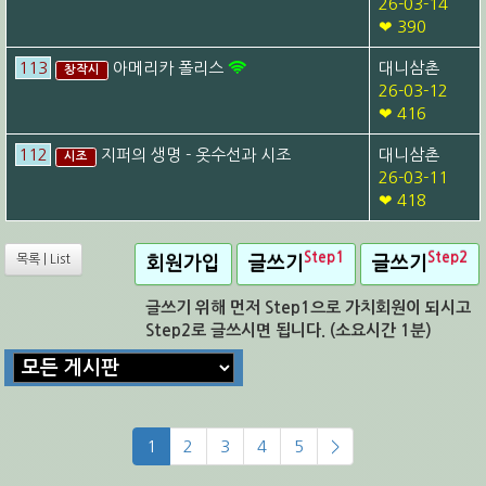
26-03-14
❤ 390
113
아메리카 폴리스
대니삼촌
창작시
26-03-12
❤ 416
112
지퍼의 생명 - 옷수선과 시조
대니삼촌
시조
26-03-11
❤ 418
Step1
Step2
목록 | List
회원가입
글쓰기
글쓰기
글쓰기 위해 먼저 Step1으로 가치회원이 되시고
Step2로 글쓰시면 됩니다. (소요시간 1분)
1
2
3
4
5
>