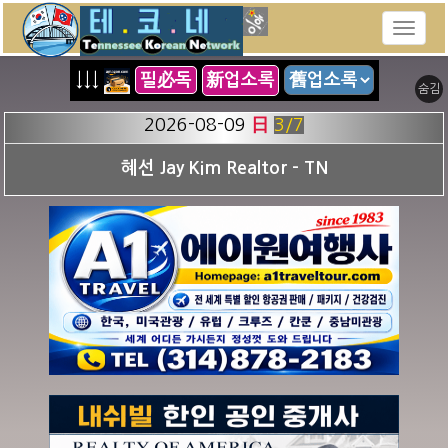
↓↓↓
필必독
新업소록
숨김
2026-08-09
日
3
/7
혜선 Jay Kim Realtor - TN