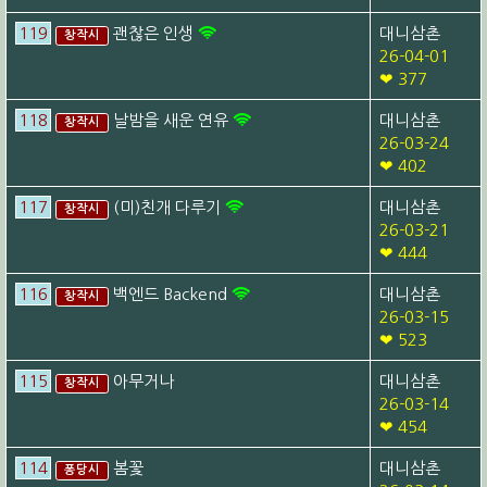
119
괜찮은 인생
대니삼촌
창작시
26-04-01
❤ 377
118
날밤을 새운 연유
대니삼촌
창작시
26-03-24
❤ 402
117
(미)친개 다루기
대니삼촌
창작시
26-03-21
❤ 444
116
백엔드 Backend
대니삼촌
창작시
26-03-15
❤ 523
115
아무거나
대니삼촌
창작시
26-03-14
❤ 454
114
봄꽃
대니삼촌
퐁당시