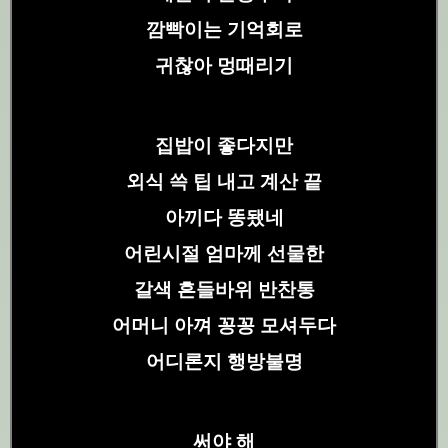
깜빡이는 기억회로
귀찮아 멍때리기
집밥이 좋다지만
외식 쓱 팁 내고 계산 끝
아끼다 똥됐네
어린시절 엄마께 선물한
갈색 흔들바위 반찬통
어머니 아껴 꽁꽁 모셔두다
어디론지 행방불명
써야 해