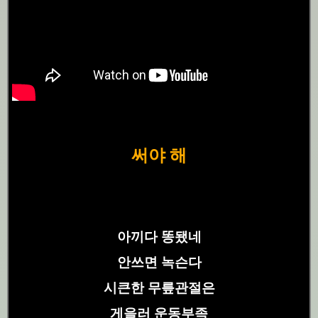
써야 해
아끼다 똥됐네
안쓰면 녹슨다
시큰한 무릎관절은
게을러 운동부족