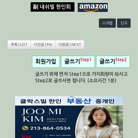
副 내쉬빌 한인회
스크랩
신고
목록 | LIST
이전글 | Pre
다음글 | NEXT
Step1
Step2
회원가입
글쓰기
글쓰기
글쓰기 위해 먼저 Step1으로 가치회원이 되시고
Step2로 글쓰시면 됩니다. (소요시간 1분)