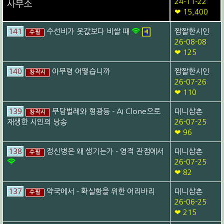
24-11-22
사무소
❤ 15,400
141
수선비가 옷값보다 비쌀 때
짭짤한시인
수필
26-08-08
❤ 125
140
아무렴 어떻습니까
짭짤한시인
창작시
26-07-26
❤ 110
139
무당벌레와 형광등 - AI Clone으로
대니삼촌
창작시
재생한 시인의 낭송
26-07-25
❤ 96
138
정신병은 왜 생기는가 - 영적 관점에서
대니삼촌
수필
26-07-25
❤ 82
137
약국에서 - 확실함을 위한 어리바리
대니삼촌
수필
26-06-25
❤ 215