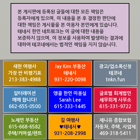
본 게시판에 등록된 글들에 대한 모든 책임은
등록자에게 있으며, 이 내용을 본 후 결정한 판단에
대한 책임은 게시물을 본 이용자 본인에게 있습니다.
테네시 한인 네트워크는 이 글에 대한 내용을
보증하지 않으며, 이 정보를 사용하여 발생하는 결과에
대하여 테코네에서는 법적인 책임을 지지 않습니다.
새한 여행사
Jay Kim 부동산
광고/업소록신청
가장 싼 비행기표
테네시
테코네
213-383-4988
931-220-0098
tnkn.fun
알터래이션
앵콜 한인 미용실
글로벌 회계법인
매매 합니다!
Sarah Lee
세무회계 사무소
662-655-0500
615-333-1445
615-331-9722
노제인 부동산
길 여행사
제니유 종합보험
615-668-6582
♥테네시♥
자동차, 주택, 사업체
주택/커머셜/렌트
931-208-2998
469-318-5411