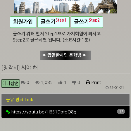
Step1
Step2
회원가입
글쓰기
글쓰기
글쓰기 위해 먼저 Step1으로 가치회원이 되시고
Step2로 글쓰시면 됩니다. (소요시간 1분)
✒ 짭짤한시인 문학방 ✒
[창작시] 써야 해
0
1,085
1
0
Print
대니삼촌
25-01-21
공유 링크 Link
https://youtu.be/H6S1DbfoQ8g
17