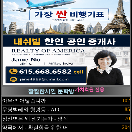
가치회원 전용
짭짤한시인 문학방
102
아무렴 어떻습니까
85
무당벌레와 형광등 - AI C
70
정신병은 왜 생기는가 - 영적
204
약국에서 - 확실함을 위한 어