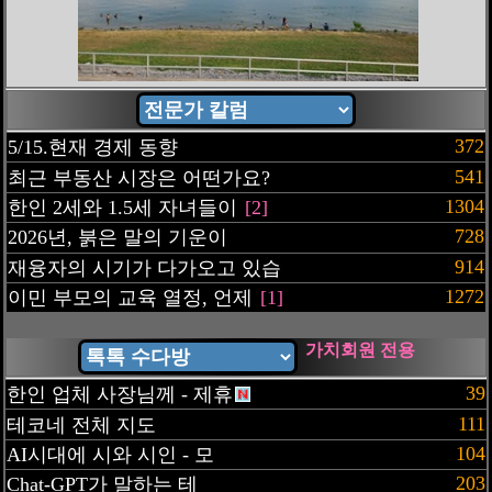
372
5/15.현재 경제 동향
541
최근 부동산 시장은 어떤가요?
1304
한인 2세와 1.5세 자녀들이
[2]
728
2026년, 붉은 말의 기운이
914
재융자의 시기가 다가오고 있습
1272
이민 부모의 교육 열정, 언제
[1]
가치회원 전용
39
한인 업체 사장님께 - 제휴
111
테코네 전체 지도
104
AI시대에 시와 시인 - 모
203
Chat-GPT가 말하는 테