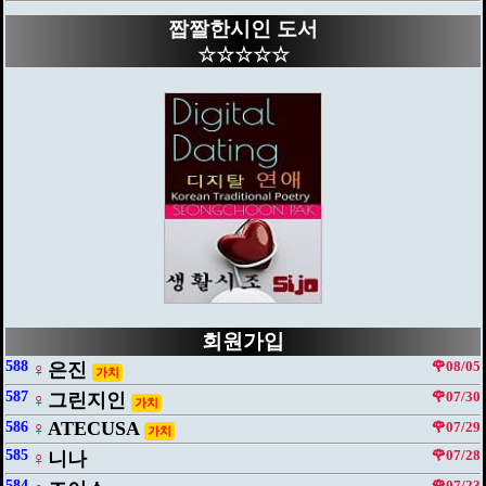
짭짤한시인 도서
☆☆☆☆☆
회원가입
588
🌹08/05
♀
은진
가치
587
🌹07/30
♀
그린지인
가치
♀
ATECUSA
586
🌹07/29
가치
585
🌹07/28
♀
니나
584
🌹07/23