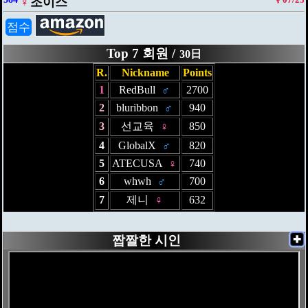
♀
조이스
점수
Top 7 회원 /
30日
R.
Nickname
Points
1
RedBull
♂
2700
2
bluribbon
♂
940
3
선교육
♀
850
4
GlobalX
♂
820
5
ATECUSA
♀
740
6
whwh
♂
700
7
제니
♀
632
짭짤한 시인
✚