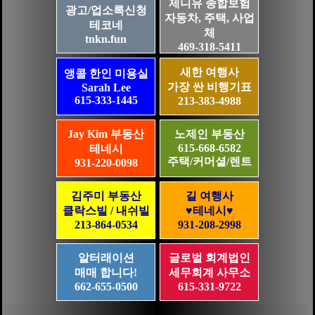
제니유 종합보험
광고/업소록신청
자동차, 주택, 사업
테코네
체
tnkn.fun
469-318-5411
새한 여행사
앵콜 한인 미용실
가장 싼 비행기표
Sarah Lee
615-333-1445
213-383-4988
Jay Kim 부동산
노제인 부동산
615-668-6582
테네시
주택/커머셜/렌트
931-220-0098
김주미 부동산
길 여행사
클락스빌 / 내쉬빌
♥테네시♥
213-864-0534
931-208-2998
알터래이션
글로벌 회계법인
매매 합니다!
세무회계 사무소
662-655-0500
615-331-9722