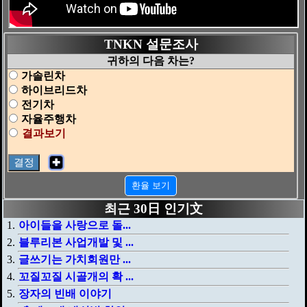
TNKN 설문조사
귀하의 다음 차는?
가솔린차
하이브리드차
전기차
자율주행차
결과보기
✚
환율 보기
최근 30日 인기文
아이들을 사랑으로 돌...
블루리본 사업개발 및 ...
글쓰기는 가치회원만 ...
꼬질꼬질 시골개의 확 ...
장자의 빈배 이야기