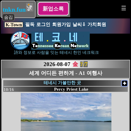
☰
新업소록
tnkn.fun
숨김
필독
로그인
회원가입
날씨⇩
가치회원
K-Town
詩와 정보로 사람을 잇는 테네시 한인 네크워크
2026-08-07
金
/7
1
반려로봇 하나 키우세요
테네시 가볼만한 곳
✚
Percy Priest Lake
10/16