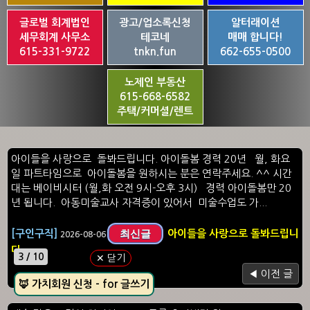
글로벌 회계법인
광고/업소록신청
알터래이션
세무회계 사무소
테코네
매매 합니다!
615-331-9722
tnkn.fun
662-655-0500
노제인 부동산
615-668-6582
주택/커머셜/렌트
아이들을 사랑으로 돌봐드립니다. 아이돌봄 경력 20년 월, 화요
일 파트타임으로 아이돌봄을 원하시는 분은 연락주세요. ^^ 시간
대는 베이비시터 (월,화 오전 9시-오후 3시) 경력 아이돌봄만 20
년 됩니다. 아동미술교사 자격증이 있어서 미술수업도 가...
최신글
[구인구직]
아이들을 사랑으로 돌봐드립니
2026-08-06
다.
3 / 10
✕ 닫기
◀ 이전 글
🦊 가치회원 신청 - for 글쓰기