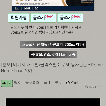
Step1
Step2
회원가입
글쓰기
글쓰기
글쓰기 위해 먼저 Step1으로 가치회원이 되시고
Step2로 글쓰시면 됩니다. (소요시간 1분)
⚠️글쓰기 전 필독 (사진크기: 700px 이하)
📢 홍보/명소/맛집 | Living 📢
[홍보] 테네시 내쉬빌/클락스빌 :: 주택 융자전문 - Prime
Home Loan $$$
0
9,818
1
0
Print
관리자
23-05-14