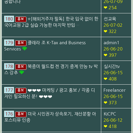
공합니다
26-07-09
❤ 254
180
⭐[해외거주자 필독] 한국 입국 없이 한
선교육
홍보
국어교원 2급 실습 가능한 마지막 반입…
26-07-02
❤ 322
179
클래라 조 K-Tax and Business
admin1
홍보
Services
26-06-20
❤ 397
178
북중미 월드컵 전 경기 중계 만능 tv 박
실시간tv
홍보
스 강추
26-06-15
❤ 408
177
❤️❤️❤️ 마케팅 / 광고 홍보 / 각종 디
Freelancer
홍보
자인 필요하신 분! ❤️❤️❤️
26-06-15
❤ 373
176
미국 시민권자 상속포기, 재산분할 아
KICPC
홍보
포스티유 인증
26-06-12
❤ 418