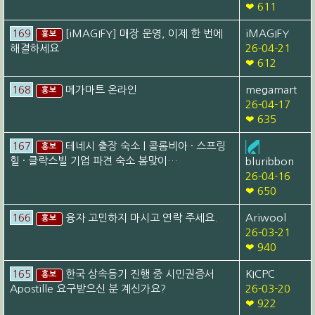
❤ 611
169
[iMAGIFY] 매장 운영, 이제 한 번에
iMAGIFY
홍보
해결하세요
26-04-21
❤ 612
168
메가마트 온라인
megamart
홍보
26-04-17
❤ 635
167
테네시 출장 숙소 | 콜롬비아 · 스프링
홍보
힐 · 클락스빌 기업 파견 숙소 봄맞이…
bluribbon
26-04-16
❤ 650
166
융자 고민하지 마시고 연락 주세요.
Ariwool
홍보
26-03-21
❤ 940
165
한국 상속등기 진행 중 시민권증서
KICPC
홍보
Apostille 요구받으신 분 계신가요?
26-03-20
❤ 922