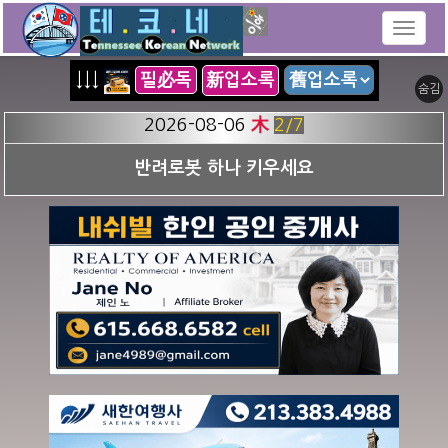
↓↓↓
필必독
新업소록
숨김
2026-08-06
木
3
/7
허민희 부동산 - TN Realtor