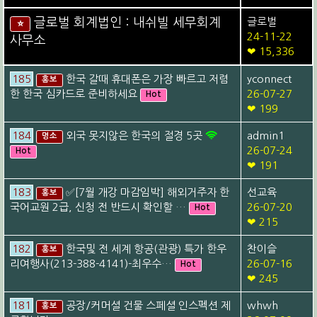
글로벌 회계법인 : 내쉬빌 세무회계
글로벌
⭐
24-11-22
사무소
❤ 15,336
185
한국 갈때 휴대폰은 가장 빠르고 저렴
yconnect
홍보
한 한국 심카드로 준비하세요
26-07-27
Hot
❤ 199
184
외국 못지않은 한국의 절경 5곳
admin1
명소
26-07-24
Hot
❤ 191
183
✅[7월 개강 마감임박] 해외거주자 한
선교육
홍보
국어교원 2급, 신청 전 반드시 확인할 …
26-07-20
Hot
❤ 215
182
한국및 전 세계 항공(관광) 특가 한우
찬이슬
홍보
리여행사(213-388-4141)-최우수…
26-07-16
Hot
❤ 245
181
공장/커머셜 건물 스페셜 인스펙션 제
whwh
홍보