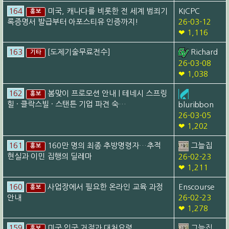
164
미국, 캐나다를 비롯한 전 세계 범죄기
KICPC
홍보
록증명서 발급부터 아포스티유 인증까지!
26-03-12
❤ 1,116
163
[도제기술무료전수]
Richard
기타
26-03-08
❤ 1,038
162
봄맞이 프로모션 안내 | 테네시 스프링
홍보
힐 · 클락스빌 · 스탠튼 기업 파견 숙…
bluribbon
26-03-05
❤ 1,202
161
160만 명의 최종 추방명령자…추적
그늘집
홍보
현실과 이민 집행의 딜레마
26-02-23
❤ 1,211
160
사업장에서 필요한 온라인 교육 과정
Enscourse
홍보
안내
26-02-23
❤ 1,278
159
미국 입국 거절과 대처요령
그늘집
홍보