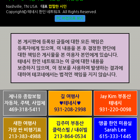
Nashville, TN USA
대표
짭짤한 시인
Copyright© 테네시 한인 네트워크. All Rights Reserved.
PC 버전으로 보기
본 게시판에 등록된 글들에 대한 모든 책임은
등록자에게 있으며, 이 내용을 본 후 결정한 판단에
대한 책임은 게시물을 본 이용자 본인에게 있습니다.
테네시 한인 네트워크는 이 글에 대한 내용을
보증하지 않으며, 이 정보를 사용하여 발생하는 결과에
대하여 테코네에서는 법적인 책임을 지지 않습니다.
제니유 종합보험
길 여행사
Jay Kim 부동산
자동차, 주택, 사업체
♥테네시♥
테네시
469-318-5411
931-208-2998
931-220-0098
새한 여행사
김주미 부동산
앵콜 한인 미용실
가장 싼 비행기표
클락스빌 / 내쉬빌
Sarah Lee
213-383-4988
213-864-0534
615-333-1445