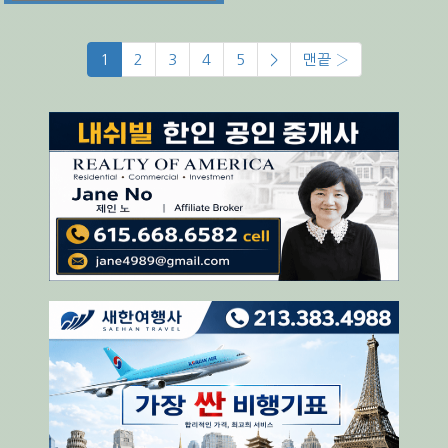
1
2
3
4
5
>
맨끝 ›