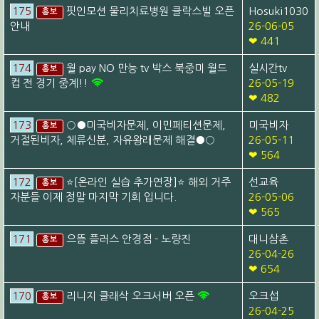
175
핏인모션 물리치료병원 클락스빌 오픈
Hosuki1030
홍보
안내
26-06-05
❤ 441
174
월 pay NO 만능 tv 박스 북중미 월드
실시간tv
홍보
컵 전 경기 중계!!
26-05-19
❤ 482
173
○●미국비자문제, 이민페티션문제,
미국비자
홍보
거절된비자, 체류신분, 자유왕래문제 해결●○
26-05-11
❤ 564
172
⭐[온라인 실습 추가연장]⭐ 해외 거주
선교육
홍보
자분들 이제 정말 마지막 기회 입니다.
26-05-06
❤ 565
171
으뜸 플러스 안경점 - 노량진
대니삼촌
홍보
26-04-26
❤ 654
170
리니지 클래삭 오크서버 오픈
오크섭
홍보
26-04-25