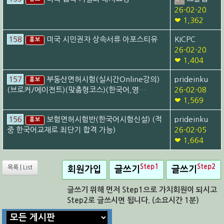
26-02-20
❤ 1,362
158
미국 시민권자 상속서류 아포스티유
KICPC
홍보
26-02-20
❤ 1,404
157
부동산면허시험(실시간Online강의)
prideinku
홍보
(브로커/에이전트)(맞춤형코스)(한국어,영…
26-02-08
❤ 1,569
156
보험면허시험반(한국어시험신설) (적
prideinku
홍보
중 한국어교재로 최단기 합격 가능)
26-02-05
❤ 1,664
Step1
Step2
목록 | List
회원가입
글쓰기
글쓰기
글쓰기 위해 먼저 Step1으로 가치회원이 되시고
Step2로 글쓰시면 됩니다. (소요시간 1분)