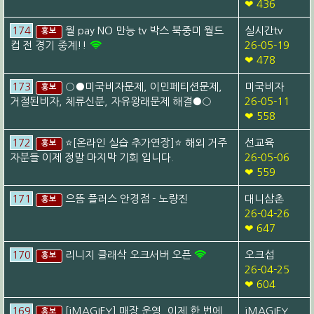
❤ 436
174
월 pay NO 만능 tv 박스 북중미 월드
실시간tv
홍보
컵 전 경기 중계!!
26-05-19
❤ 478
173
○●미국비자문제, 이민페티션문제,
미국비자
홍보
거절된비자, 체류신분, 자유왕래문제 해결●○
26-05-11
❤ 558
172
⭐[온라인 실습 추가연장]⭐ 해외 거주
선교육
홍보
자분들 이제 정말 마지막 기회 입니다.
26-05-06
❤ 559
171
으뜸 플러스 안경점 - 노량진
대니삼촌
홍보
26-04-26
❤ 647
170
리니지 클래삭 오크서버 오픈
오크섭
홍보
26-04-25
❤ 604
169
[iMAGIFY] 매장 운영, 이제 한 번에
iMAGIFY
홍보