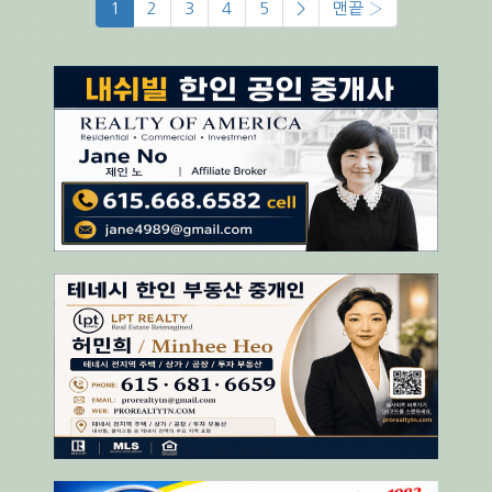
1
2
3
4
5
>
맨끝 ›