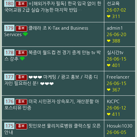
180
⭐[해외거주자 필독] 한국 입국 없이 한
선교육
홍보
국어교원 2급 실습 가능한 마지막 반입…
26-07-02
❤ 311
179
클래라 조 K-Tax and Business
admin1
홍보
Services
26-06-20
❤ 388
178
북중미 월드컵 전 경기 중계 만능 tv 박
실시간tv
홍보
스 강추
26-06-15
❤ 401
177
❤️❤️❤️ 마케팅 / 광고 홍보 / 각종 디
Freelancer
홍보
자인 필요하신 분! ❤️❤️❤️
26-06-15
❤ 367
176
미국 시민권자 상속포기, 재산분할 아
KICPC
홍보
포스티유 인증
26-06-12
❤ 411
175
핏인모션 물리치료병원 클락스빌 오픈
Hosuki1030
홍보
안내
26-06-05