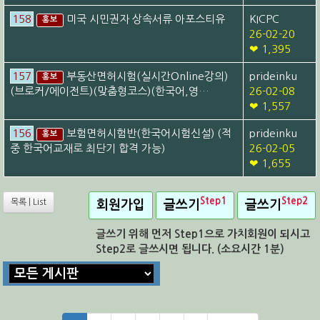
158
미국 시민권자 상속서류 아포스티유
KICPC
홍보
26-02-20
❤ 1,395
157
부동산면허시험(실시간Online강의)
prideinku
홍보
(브로커/에이전트)(맞춤형코스)(한국어,영…
26-02-08
❤ 1,557
156
보험면허시험반(한국어시험신설) (적
prideinku
홍보
중 한국어교재로 최단기 합격 가능)
26-02-05
❤ 1,655
Step1
Step2
목록 | List
회원가입
글쓰기
글쓰기
글쓰기 위해 먼저 Step1으로 가치회원이 되시고
Step2로 글쓰시면 됩니다. (소요시간 1분)