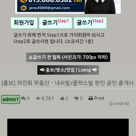
Step1
Step2
회원가입
글쓰기
글쓰기
글쓰기 위해 먼저 Step1으로 가치회원이 되시고
Step2로 글쓰시면 됩니다. (소요시간 1분)
⚠️글쓰기 전 필독 (사진크기: 700px 이하)
📢 홍보/명소/맛집 | Living 📢
[홍보] 허민희 부동산 - 내쉬빌/클락스빌 한인 공인 중개사
0
8,561
2
0
Print
admin1
24-04-30