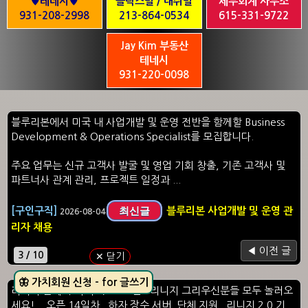
♥테네시♥
클락스빌 / 내쉬빌
세무회계 사무소
931-208-2998
213-864-0534
615-331-9722
Jay Kim 부동산
테네시
931-220-0098
블루리본에서 미국 내 사업개발 및 운영 전반을 함께할 Business
Development & Operations Specialist를 모집합니다.
주요 업무는 신규 고객사 발굴 및 영업 기회 창출, 기존 고객사 및
파트너사 관계 관리, 프로젝트 일정과 ...
최신글
[구인구직]
블루리본 사업개발 및 운영 관
2026-08-04
리자 채용
◀ 이전 글
4 / 10
✕ 닫기
🐨 가치회원 신청 - for 글쓰기
리니지 클래식 서버 4/11 오픈. 리니지 그리우신분들 모두 놀러오
세요! 오픈 14일차. 하자 장수 서버. 단체 지원. 리니지 2.0 기