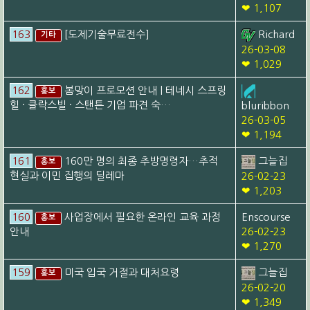
❤ 1,107
163
[도제기술무료전수]
Richard
기타
26-03-08
❤ 1,029
162
봄맞이 프로모션 안내 | 테네시 스프링
홍보
힐 · 클락스빌 · 스탠튼 기업 파견 숙…
bluribbon
26-03-05
❤ 1,194
161
160만 명의 최종 추방명령자…추적
그늘집
홍보
현실과 이민 집행의 딜레마
26-02-23
❤ 1,203
160
사업장에서 필요한 온라인 교육 과정
Enscourse
홍보
안내
26-02-23
❤ 1,270
159
미국 입국 거절과 대처요령
그늘집
홍보
26-02-20
❤ 1,349