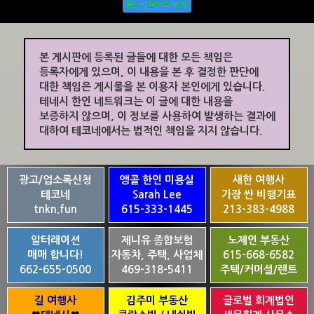
PC 버전으로 보기
본 게시판에 등록된 글들에 대한 모든 책임은
등록자에게 있으며, 이 내용을 본 후 결정한 판단에
대한 책임은 게시물을 본 이용자 본인에게 있습니다.
테네시 한인 네트워크는 이 글에 대한 내용을
보증하지 않으며, 이 정보를 사용하여 발생하는 결과에
대하여 테코네에서는 법적인 책임을 지지 않습니다.
광고/업소록신청
앵콜 한인 미용실
새한 여행사
테코네
Sarah Lee
가장 싼 비행기표
tnkn.fun
615-333-1445
213-383-4988
알터래이션
제니유 종합보험
노제인 부동산
매매 합니다!
자동차, 주택, 사업체
615-668-6582
662-655-0500
469-318-5411
주택/커머셜/렌트
길 여행사
김주미 부동산
글로벌 회계법인