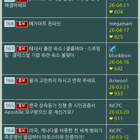
해결하세요
26-04-21
❤ 604
168
메가마트 온라인
megamart
홍보
26-04-17
❤ 625
167
테네시 출장 숙소 | 콜롬비아 · 스프링
홍보
힐 · 클락스빌 기업 파견 숙소 봄맞이…
bluribbon
26-04-16
❤ 642
166
융자 고민하지 마시고 연락 주세요.
Ariwool
홍보
26-03-21
❤ 933
165
한국 상속등기 진행 중 시민권증서
KICPC
홍보
Apostille 요구받으신 분 계신가요?
26-03-20
❤ 911
164
미국, 캐나다를 비롯한 전 세계 범죄기
KICPC
홍보
록증명서 발급부터 아포스티유 인증까지!
26-03-12