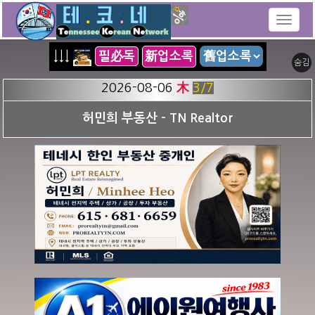
↓↓↓
필必독
新업소록
숨김
2026-08-06
木
3
/7
허민희 부동산 - TN Realtor