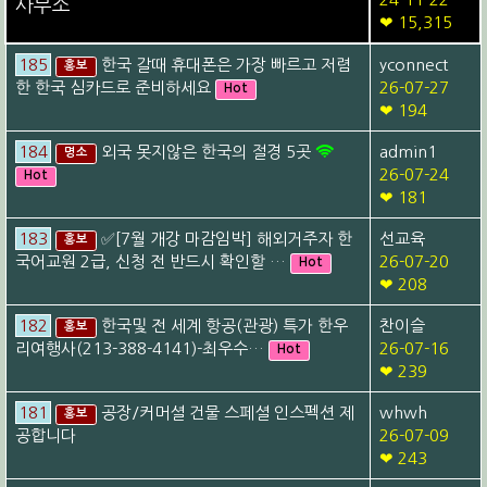
사무소
❤ 15,315
185
한국 갈때 휴대폰은 가장 빠르고 저렴
yconnect
홍보
한 한국 심카드로 준비하세요
26-07-27
Hot
❤ 194
184
외국 못지않은 한국의 절경 5곳
admin1
명소
26-07-24
Hot
❤ 181
183
✅[7월 개강 마감임박] 해외거주자 한
선교육
홍보
국어교원 2급, 신청 전 반드시 확인할 …
26-07-20
Hot
❤ 208
182
한국및 전 세계 항공(관광) 특가 한우
찬이슬
홍보
리여행사(213-388-4141)-최우수…
26-07-16
Hot
❤ 239
181
공장/커머셜 건물 스페셜 인스펙션 제
whwh
홍보
공합니다
26-07-09
❤ 243