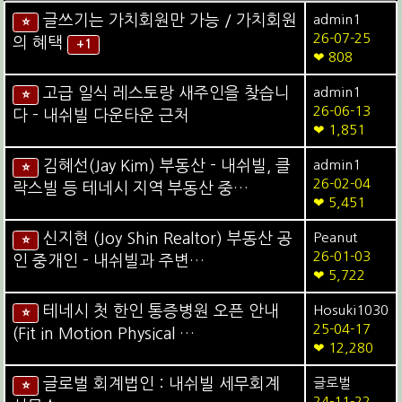
글쓰기는 가치회원만 가능 / 가치회원
admin1
⭐
26-07-25
의 혜택
+1
❤ 808
고급 일식 레스토랑 새주인을 찾습니
admin1
⭐
26-06-13
다 - 내쉬빌 다운타운 근처
❤ 1,851
김혜선(Jay Kim) 부동산 - 내쉬빌, 클
admin1
⭐
26-02-04
락스빌 등 테네시 지역 부동산 중…
❤ 5,451
신지현 (Joy Shin Realtor) 부동산 공
Peanut
⭐
26-01-03
인 중개인 - 내쉬빌과 주변…
❤ 5,722
테네시 첫 한인 통증병원 오픈 안내
Hosuki1030
⭐
25-04-17
(Fit in Motion Physical …
❤ 12,280
글로벌 회계법인 : 내쉬빌 세무회계
글로벌
⭐
24-11-22