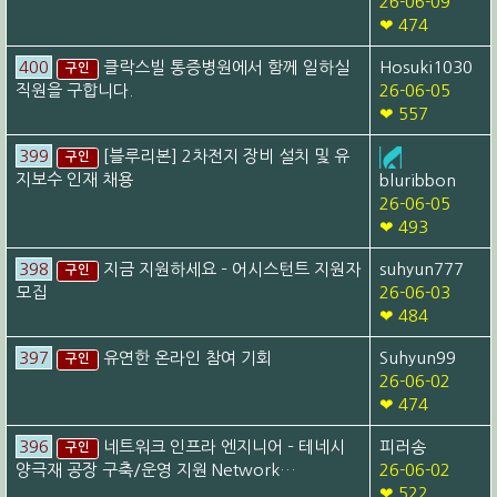
26-06-09
❤ 474
400
클락스빌 통증병원에서 함께 일하실
Hosuki1030
구인
직원을 구합니다.
26-06-05
❤ 557
399
[블루리본] 2차전지 장비 설치 및 유
구인
지보수 인재 채용
bluribbon
26-06-05
❤ 493
398
지금 지원하세요 – 어시스턴트 지원자
suhyun777
구인
모집
26-06-03
❤ 484
397
유연한 온라인 참여 기회
Suhyun99
구인
26-06-02
❤ 474
396
네트워크 인프라 엔지니어 – 테네시
피러송
구인
양극재 공장 구축/운영 지원 Network…
26-06-02
❤ 522