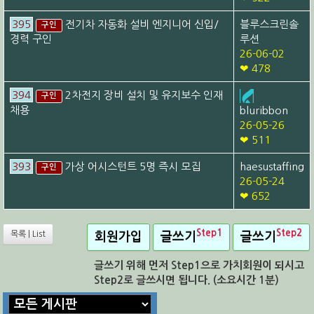
395
전기차 자동화 설비 엔지니어 신입/
블루스크린솔
구인
경력 구인
루션
26-06-02
❤ 478
394
2차전지 장비 설치 및 유지보수 인재
구인
채용
bluribbon
26-05-26
❤ 511
393
가상 어시스턴트 5명 즉시 모집
haesustaffing
구인
26-05-24
❤ 652
Step1
Step2
목록 | List
회원가입
글쓰기
글쓰기
글쓰기 위해 먼저 Step1으로 가치회원이 되시고
Step2로 글쓰시면 됩니다. (소요시간 1분)