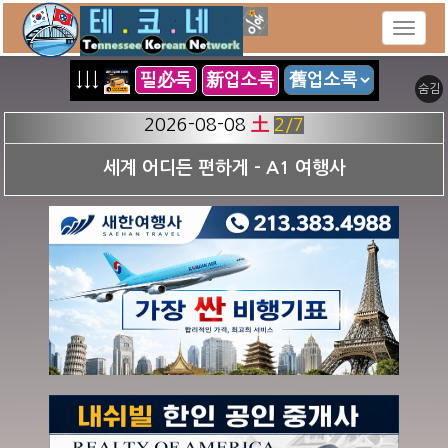
↓↓↓
필必독
新업소록
숨김
2026-08-08
土
3
/7
앵콜 미용실 ✂️