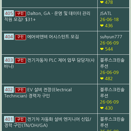
❤ 478
405
Dalton, GA - 운영 및 데이터 관리
JSATL
구인
직원 모집! $31+
26-06-18
❤ 436
404
에어비앤비 어시스턴트 모집
suhyun777
구인
26-06-09
❤ 544
403
전기자동차 PLC 제어 업무 담당자(사
블루스크린솔
구인
바나)
루션
26-06-09
❤ 482
402
EV 설비 전장(Electrical
블루스크린솔
구인
Technician) 경력자 구인
루션
26-06-09
❤ 430
401
전기차 자동화 설비 엔지니어 신입/
블루스크린솔
구인
경력 구인(TN/OH/GA)
루션