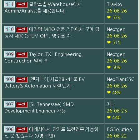
411
클락스빌 Warehouse에서
Traviso
구인
Admin/Analyst를 채용합니다.
26-06-26
❤ 574
410
대기업 MRO 전문 기업에서 구매 담
Nextgen
구인
당자 채용 (STEM OPT, 영주권 지…
26-06-26
❤ 515
409
Taylor, TX | Engineering,
Nextgen
구인
Construction 멀티 포…
26-06-26
❤ 509
408
[엔지니어]시급28~41불 EV
NexPlantSSC
구인
Battery& Automation 시설 엔지…
26-06-26
❤ 489
407
[SL Tennessee] SMD
제니
구인
Development Engineer 채용
26-06-25
❤ 440
406
테네시에서 단기로 보전업무 가능하
EGSolution
구인
신 분 찾습니다 (0명 구인)
26-06-22