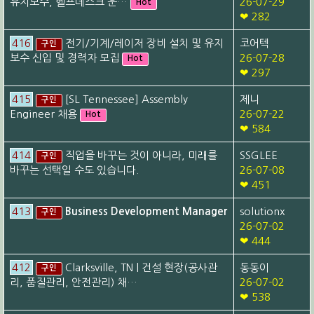
유지보수, 헬프데스크 운…
26-07-29
Hot
❤ 282
416
전기/기계/레이저 장비 설치 및 유지
코어텍
구인
보수 신입 및 경력자 모집
26-07-28
Hot
❤ 297
415
[SL Tennessee] Assembly
제니
구인
Engineer 채용
26-07-22
Hot
❤ 584
414
직업을 바꾸는 것이 아니라, 미래를
SSGLEE
구인
바꾸는 선택일 수도 있습니다.
26-07-08
❤ 451
413
Business Development Manager
solutionx
구인
26-07-02
❤ 444
412
Clarksville, TN | 건설 현장(공사관
동동이
구인
리, 품질관리, 안전관리) 채…
26-07-02
❤ 538