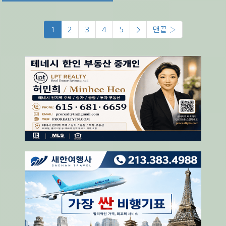
1
2
3
4
5
>
맨끝 ›