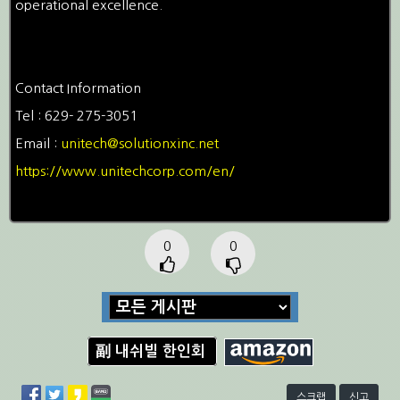
operational excellence.
Contact Information
Tel : 629- 275-3051
Email :
unitech@solutionxinc.net
https://www.unitechcorp.com/en/
0
0
副 내쉬빌 한인회
스크랩
신고