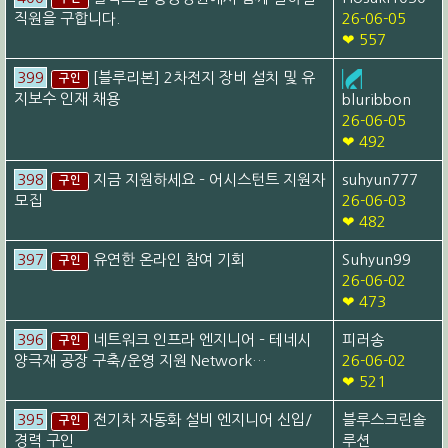
직원을 구합니다.
26-06-05
❤ 557
399
[블루리본] 2차전지 장비 설치 및 유
구인
지보수 인재 채용
bluribbon
26-06-05
❤ 492
398
지금 지원하세요 – 어시스턴트 지원자
suhyun777
구인
모집
26-06-03
❤ 482
397
유연한 온라인 참여 기회
Suhyun99
구인
26-06-02
❤ 473
396
네트워크 인프라 엔지니어 – 테네시
피러송
구인
양극재 공장 구축/운영 지원 Network…
26-06-02
❤ 521
395
전기차 자동화 설비 엔지니어 신입/
블루스크린솔
구인
경력 구인
루션