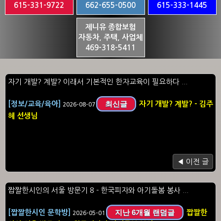
615-331-9722
662-655-0500
615-333-1445
제니유 종합보험
자동차, 주택, 사업체
469-318-5411
자기 개발? 계발? 이래서 기본적인 한자교육이 필요하다 ...
최신글
[정보/교육/육아]
자기 개발? 계발? - 김주
2026-08-07
혜 선생님
◀ 이전 글
짭짤한시인의 서울 방문기 8 - 한국피자와 아기돌봄 봉사 ...
지난 6개월 랜덤글
[짭짤한시인 문학방]
짭짤한
2026-05-01