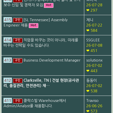
구인
보수 신입 및 경력자 모집
26-07-28
Hot
❤ 297
415
[SL Tennessee] Assembly
제니
구인
Engineer 채용
26-07-22
Hot
❤ 584
414
직업을 바꾸는 것이 아니라, 미래를
SSGLEE
구인
바꾸는 선택일 수도 있습니다.
26-07-08
❤ 451
413
Business Development Manager
solutionx
구인
26-07-02
❤ 443
412
Clarksville, TN | 건설 현장(공사관
동동이
구인
리, 품질관리, 안전관리) 채…
26-07-02
❤ 538
411
클락스빌 Warehouse에서
Traviso
구인
Admin/Analyst를 채용합니다.
26-06-26
❤ 573