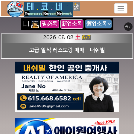
↓↓↓
필必독
新업소록
숨김
2026-08-08
土
6
/7
고급 일식 레스토랑 매매 - 내쉬빌