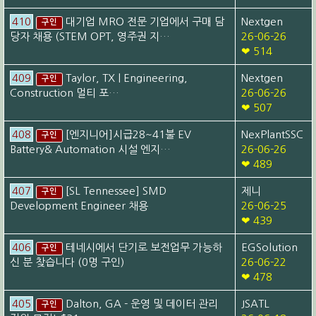
410
대기업 MRO 전문 기업에서 구매 담
Nextgen
구인
당자 채용 (STEM OPT, 영주권 지…
26-06-26
❤ 514
409
Taylor, TX | Engineering,
Nextgen
구인
Construction 멀티 포…
26-06-26
❤ 507
408
[엔지니어]시급28~41불 EV
NexPlantSSC
구인
Battery& Automation 시설 엔지…
26-06-26
❤ 489
407
[SL Tennessee] SMD
제니
구인
Development Engineer 채용
26-06-25
❤ 439
406
테네시에서 단기로 보전업무 가능하
EGSolution
구인
신 분 찾습니다 (0명 구인)
26-06-22
❤ 478
405
Dalton, GA - 운영 및 데이터 관리
JSATL
구인