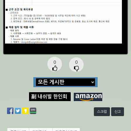
0
0
副 내쉬빌 한인회
스크랩
신고