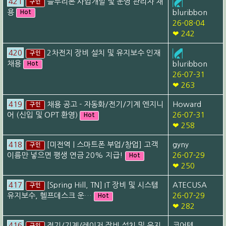
421
블루리본 사업개발 및 운영 관리자 채
구인
용
bluribbon
Hot
26-08-04
❤ 242
420
2차전지 장비 설치 및 유지보수 인재
구인
채용
bluribbon
Hot
26-07-31
❤ 263
419
채용 공고 - 자동화/전기/기계 엔지니
Howard
구인
어 (신입 및 OPT 환영)
26-07-31
Hot
❤ 258
418
[미전역 | 스마트폰 부업/창업] 고객
gyny
구인
이름만 넣으면 평생 연금 20% 지급!
26-07-29
Hot
❤ 250
417
[Spring Hill, TN] IT 장비 및 시스템
ATECUSA
구인
유지보수, 헬프데스크 운…
26-07-29
Hot
❤ 282
416
전기/기계/레이저 장비 설치 및 유지
코어텍