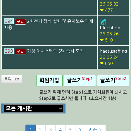
26-06-02
❤ 477
394
2차전지 장비 설치 및 유지보수 인재
구인
채용
bluribbon
26-05-26
❤ 510
393
가상 어시스턴트 5명 즉시 모집
haesustaffing
구인
26-05-24
❤ 650
Step1
Step2
목록 | List
회원가입
글쓰기
글쓰기
글쓰기 위해 먼저 Step1으로 가치회원이 되시고
Step2로 글쓰시면 됩니다. (소요시간 1분)
1
2
3
4
5
>
맨끝 ›