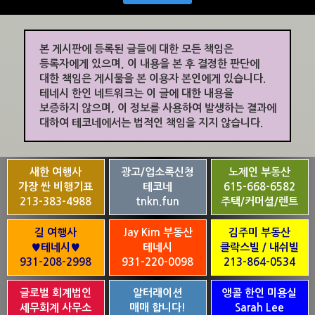
본 게시판에 등록된 글들에 대한 모든 책임은
등록자에게 있으며, 이 내용을 본 후 결정한 판단에
대한 책임은 게시물을 본 이용자 본인에게 있습니다.
테네시 한인 네트워크는 이 글에 대한 내용을
보증하지 않으며, 이 정보를 사용하여 발생하는 결과에
대하여 테코네에서는 법적인 책임을 지지 않습니다.
새한 여행사
광고/업소록신청
노제인 부동산
가장 싼 비행기표
테코네
615-668-6582
213-383-4988
tnkn.fun
주택/커머셜/렌트
길 여행사
Jay Kim 부동산
김주미 부동산
♥테네시♥
테네시
클락스빌 / 내쉬빌
931-208-2998
931-220-0098
213-864-0534
글로벌 회계법인
알터래이션
앵콜 한인 미용실
세무회계 사무소
매매 합니다!
Sarah Lee