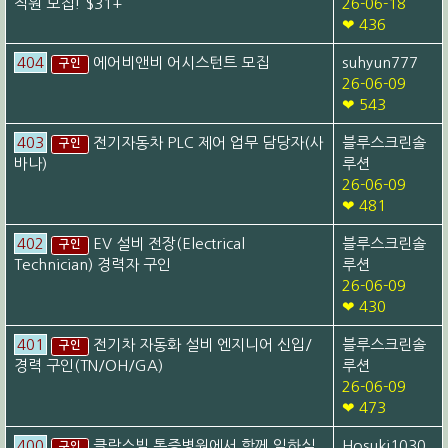
직원 모집! $31+
26-06-18
❤ 436
404
에어비앤비 어시스턴트 모집
suhyun777
구인
26-06-09
❤ 543
403
전기자동차 PLC 제어 업무 담당자(사
블루스크린솔
구인
바나)
루션
26-06-09
❤ 481
402
EV 설비 전장(Electrical
블루스크린솔
구인
Technician) 경력자 구인
루션
26-06-09
❤ 430
401
전기차 자동화 설비 엔지니어 신입/
블루스크린솔
구인
경력 구인(TN/OH/GA)
루션
26-06-09
❤ 473
400
클락스빌 통증병원에서 함께 일하실
Hosuki1030
구인