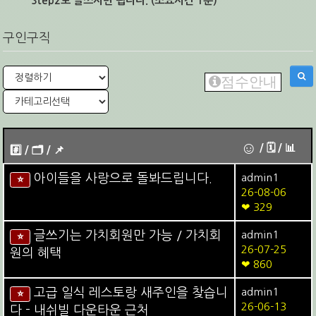
Step2로 글쓰시면 됩니다. (소요시간 1분)
구인구직
점수안내
☺
/ 🗓︎ / 📊
#️⃣ / 🗂️️️ / 📌️
아이들을 사랑으로 돌봐드립니다.
admin1
⭐
26-08-06
❤ 329
글쓰기는 가치회원만 가능 / 가치회
admin1
⭐
26-07-25
원의 혜택
❤ 860
고급 일식 레스토랑 새주인을 찾습니
admin1
⭐
26-06-13
다 - 내쉬빌 다운타운 근처