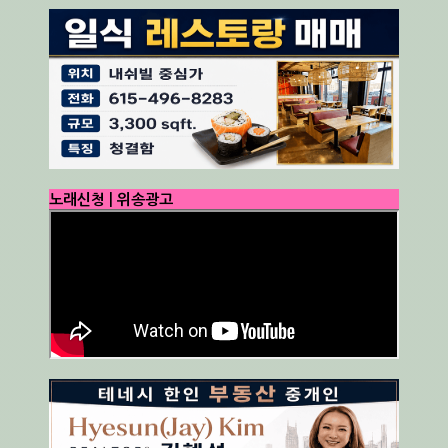
노래신청 | 위송광고