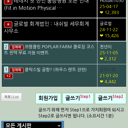
테네시 첫 한인 통증병원 오픈 안내
Hosuki1030
⭐
25-04-17
(Fit in Motion Physical …
❤ 12,393
글로벌 회계법인 : 내쉬빌 세무회계
글로벌
⭐
24-11-22
사무소
❤ 15,426
2
프랭클린 POPLAR FARM 클로징 코스
천년이
집매매
트 전액 무료 지원 이벤트
25-11-05
❤ 2,312
1
클락스빌 공항? (하우스 렌트 관련)
클락스빌
집매매
21-01-20
+2
❤ 4,442
Step1
Step2
목록 | List
회원가입
글쓰기
글쓰기
글쓰기 위해 먼저 Step1으로 가치회원이 되시고
Step2로 글쓰시면 됩니다. (소요시간 1분)