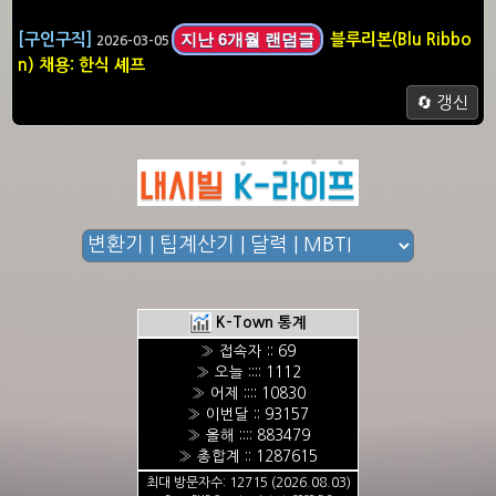
지난 6개월 랜덤글
[구인구직]
블루리본(Blu Ribbo
2026-03-05
n) 채용: 한식 셰프
🔄 갱신
K-Town 통계
» 접속자 :: 69
» 오늘 :::: 1112
» 어제 :::: 10830
» 이번달 :: 93157
» 올해 :::: 883479
» 총합계 :: 1287615
최대 방문자수: 12715 (2026.08.03)