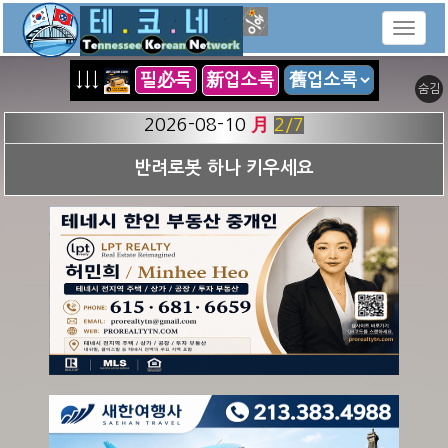
↓↓↓
필必독
新업소록
숨김
2026-08-10
月
2
/7
반려로봇 하나 키우세요