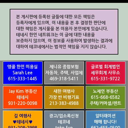
본 게시판에 등록된 글들에 대한 모든 책임은
등록자에게 있으며, 이 내용을 본 후 결정한 판단에
대한 책임은 게시물을 본 이용자 본인에게 있습니다.
테네시 한인 네트워크는 이 글에 대한 내용을
보증하지 않으며, 이 정보를 사용하여 발생하는 결과에
대하여 테코네에서는 법적인 책임을 지지 않습니다.
앵콜 한인 미용실
제니유 종합보험
글로벌 회계법인
Sarah Lee
자동차, 주택, 사업체
세무회계 사무소
615-333-1445
469-318-5411
615-331-9722
Jay Kim 부동산
새한 여행사
노제인 부동산
테네시
가장 싼 비행기표
615-668-6582
931-220-0098
213-383-4988
주택/커머셜/렌트
길 여행사
광고/업소록신청
알터래이션
♥테네시♥
테코네
매매 합니다!
931-208-2998
tnkn.fun
662-655-0500