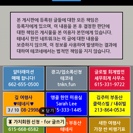
본 게시판에 등록된 글들에 대한 모든 책임은
등록자에게 있으며, 이 내용을 본 후 결정한 판단에
대한 책임은 게시물을 본 이용자 본인에게 있습니다.
테네시 한인 네트워크는 이 글에 대한 내용을
보증하지 않으며, 이 정보를 사용하여 발생하는 결과에
대하여 테코네에서는 법적인 책임을 지지 않습니다.
알터래이션
광고/업소록신청
글로벌 회계법인
매매 합니다!
테코네
세무회계 사무소
662-655-0500
tnkn.fun
615-331-9722
길 여행사
앵콜 한인 미용실
김주미 부동산
♥테네시♥
Sarah Lee
클락스빌 / 내쉬빌
931-208-2998
615-333-1445
213-864-0534
3 / 10
✕ 닫기
🪳 가치회원 신청 - for 글쓰기
노제인 부동산
Jay Kim 부동산
새한 여행사
615-668-6582
테네시
가장 싼 비행기표