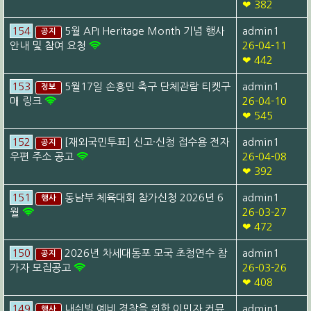
❤ 382
154
5월 API Heritage Month 기념 행사
admin1
공지
안내 및 참여 요청
26-04-11
❤ 442
153
5월17일 손흥민 축구 단체관람 티켓구
admin1
정보
매 링크
26-04-10
❤ 545
152
[재외국민투표] 신고·신청 접수용 전자
admin1
공지
우편 주소 공고
26-04-08
❤ 392
151
동남부 체육대회 참가신청 2026년 6
admin1
행사
월
26-03-27
❤ 472
150
2026년 차세대동포 모국 초청연수 참
admin1
공지
가자 모집공고
26-03-26
❤ 408
149
내쉬빌 예비 경찰을 위한 이민자 커뮤
admin1
행사