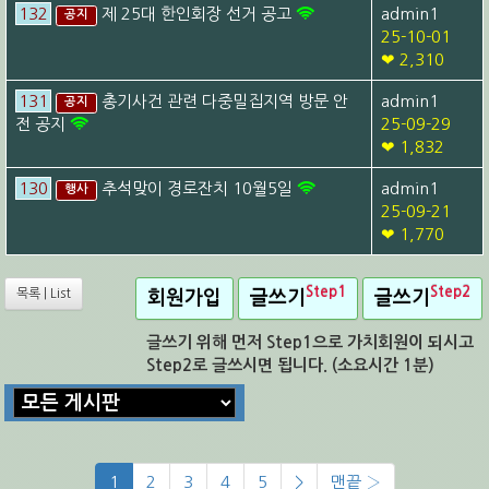
132
제 25대 한인회장 선거 공고
admin1
공지
25-10-01
❤ 2,310
131
총기사건 관련 다중밀집지역 방문 안
admin1
공지
전 공지
25-09-29
❤ 1,832
130
추석맞이 경로잔치 10월5일
admin1
행사
25-09-21
❤ 1,770
Step1
Step2
목록 | List
회원가입
글쓰기
글쓰기
글쓰기 위해 먼저 Step1으로 가치회원이 되시고
Step2로 글쓰시면 됩니다. (소요시간 1분)
1
2
3
4
5
>
맨끝 ›