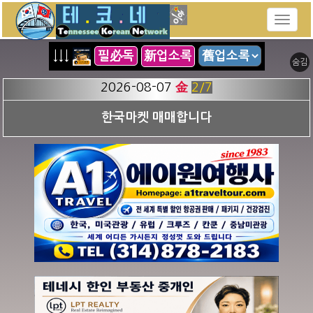
↓↓↓
필必독
新업소록
숨김
2026-08-07
金
3
/7
고급 일식 레스토랑 매매 - 내쉬빌