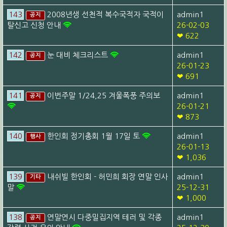
143
2008년생 선천적 복수국적자 국적이
admin1
공지
탈신고 신청 안내
26-02-03
❤ 622
142
눈 대비 체크리스트
admin1
공지
26-01-23
❤ 691
141
이번주말 1/24,25 겨울폭풍 주의보
admin1
공지
26-01-21
❤ 873
140
한인회 정기총회 1월 17일 토
admin1
행사
26-01-13
❤ 1,036
139
내쉬빌 한인회 - 허민희 회장 연말 인사
admin1
기타
말
25-12-31
❤ 1,000
138
연말연시 다중밀집지역 테러 및 각종
admin1
공지