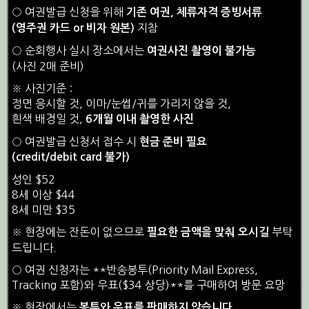
○ 여권발급 신청을 위해
기존 여권, 체류자격 증빙서류
지참
(영주권 카드 or 비자 원본)
○ 순회행사 실시 장소에서는
여권사진 촬영이 불가능
(사진 2매 준비)
※ 사진기준 :
정면 응시할 것, 이마/눈썹/귀를 가리지 않을 것,
흰색 배경일 것,
6개월 이내 촬영한 사진
○ 여권발급 신청서 접수 시
현금 준비 필요
(credit/debit card 불가)
성인 $52
8세 이상 $44
8세 미만 $35
※ 현장에는 잔돈이 없으므로
부탁
필요한 금액을 맞춰 오시길
드립니다.
○ 여권 신청자는 **반송봉투(Priority Mail Express,
Tracking 포함)와 우표($34 상당)**를 구매하여 방문 요망
※ 현장에서는
봉투와 우표를 판매하지 않습니다.