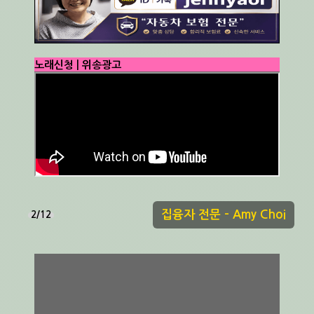
노래신청 | 위송광고
집융자 전문 - Amy Choi
3/12