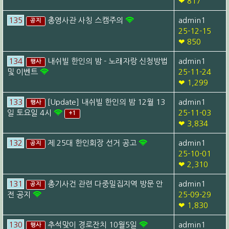
❤ 817
135
총영사관 사칭 스캠주의
admin1
공지
25-12-15
❤ 850
134
내쉬빌 한인의 밤 - 노래자랑 신청방법
admin1
행사
및 이벤트
25-11-24
❤ 1,299
133
[Update] 내쉬빌 한인의 밤 12월 13
admin1
행사
일 토요일 4시
25-11-03
+1
❤ 3,834
132
제 25대 한인회장 선거 공고
admin1
공지
25-10-01
❤ 2,310
131
총기사건 관련 다중밀집지역 방문 안
admin1
공지
전 공지
25-09-29
❤ 1,830
130
추석맞이 경로잔치 10월5일
admin1
행사