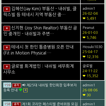
김혜선(Jay Kim) 부동산 - 내쉬빌, 클
admin1
⭐
26-02-04
락스빌 등 테네시 지역 부동산 중…
❤ 5,491
신지현 (Joy Shin Realtor) 부동산 공
Peanut
⭐
26-01-03
인 중개인 - 내쉬빌과 주변…
❤ 5,746
테네시 첫 한인 통증병원 오픈 안내
Hosuki1030
⭐
25-04-17
(Fit in Motion Physical …
❤ 12,316
글로벌 회계법인 : 내쉬빌 세무회계
글로벌
⭐
24-11-22
사무소
❤ 15,352
159
📢 제25대 내쉬빌 한인회장 입후보자
admin1
공지
등록 안내
26-08-06
❤ 30
158
제1회 코리안 페스티벌 준비위원 모집
admin1
공지