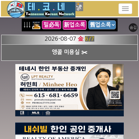
↓↓↓
필必독
新업소록
숨김
2026-08-07
金
7
/7
세계 어디든 편하게 - A1 여행사