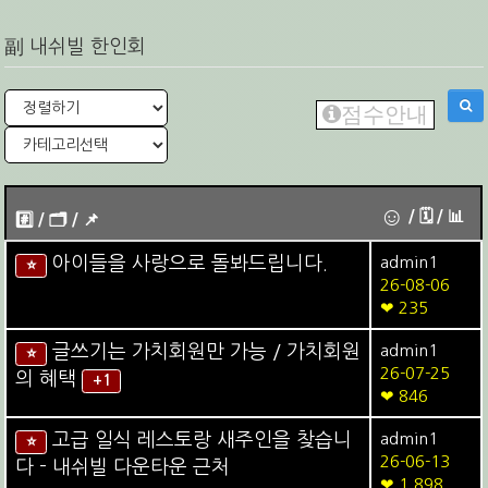
副 내쉬빌 한인회
점수안내
☺
/ 🗓︎ / 📊
#️⃣ / 🗂️️️ / 📌️
아이들을 사랑으로 돌봐드립니다.
admin1
⭐
26-08-06
❤ 235
글쓰기는 가치회원만 가능 / 가치회원
admin1
⭐
26-07-25
의 혜택
+1
❤ 846
고급 일식 레스토랑 새주인을 찾습니
admin1
⭐
26-06-13
다 - 내쉬빌 다운타운 근처
❤ 1,898