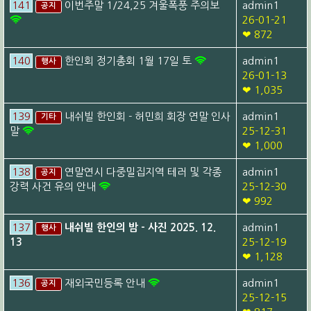
141
이번주말 1/24,25 겨울폭풍 주의보
admin1
공지
26-01-21
❤ 872
140
한인회 정기총회 1월 17일 토
admin1
행사
26-01-13
❤ 1,035
139
내쉬빌 한인회 - 허민희 회장 연말 인사
admin1
기타
말
25-12-31
❤ 1,000
138
연말연시 다중밀집지역 테러 및 각종
admin1
공지
강력 사건 유의 안내
25-12-30
❤ 992
137
내쉬빌 한인의 밤 - 사진 2025. 12.
admin1
행사
13
25-12-19
❤ 1,128
136
재외국민등록 안내
admin1
공지
25-12-15