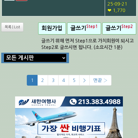
25-09-21
❤ 1,770
Step1
Step2
목록 | List
회원가입
글쓰기
글쓰기
글쓰기 위해 먼저 Step1으로 가치회원이 되시고
Step2로 글쓰시면 됩니다. (소요시간 1분)
1
2
3
4
5
>
맨끝 ›