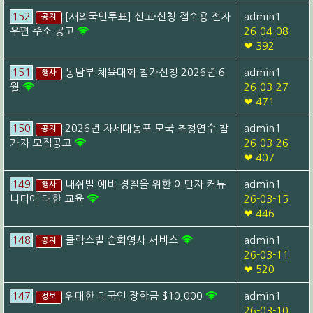
152
[재외국민투표] 신고·신청 접수용 전자
admin1
공지
우편 주소 공고
26-04-08
❤ 392
151
동남부 체육대회 참가신청 2026년 6
admin1
행사
월
26-03-27
❤ 471
150
2026년 차세대동포 모국 초청연수 참
admin1
공지
가자 모집공고
26-03-26
❤ 407
149
내쉬빌 예비 경찰을 위한 이민자 커뮤
admin1
행사
니티에 대한 교육
26-03-15
❤ 446
148
클락스빌 순회영사 서비스
admin1
공지
26-03-11
❤ 520
147
위대한 미국인 장학금 $10,000
admin1
정보
26-03-10