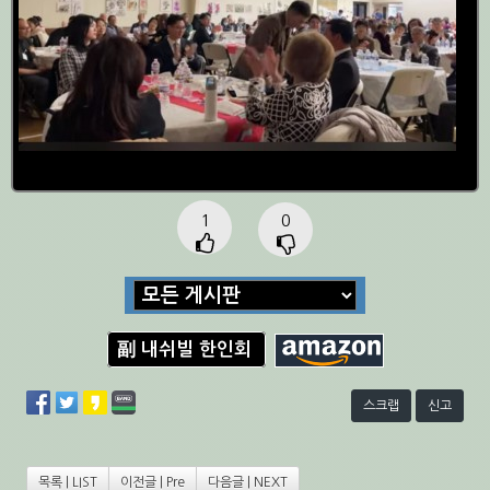
1
0
副 내쉬빌 한인회
스크랩
신고
목록 | LIST
이전글 | Pre
다음글 | NEXT