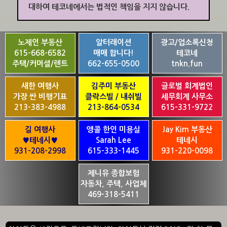
대하여 테코네에서는 법적인 책임을 지지 않습니다.
노제인 부동산
알터래이션
광고/업소록신청
615-668-6582
매매 합니다!
테코네
주택/커머셜/렌트
662-655-0500
tnkn.fun
새한 여행사
김주미 부동산
글로벌 회계법인
가장 싼 비행기표
클락스빌 / 내쉬빌
세무회계 사무소
213-383-4988
213-864-0534
615-331-9722
길 여행사
앵콜 한인 미용실
Jay Kim 부동산
♥테네시♥
Sarah Lee
테네시
931-208-2998
615-333-1445
931-220-0098
제니유 종합보험
자동차, 주택, 사업체
469-318-5411