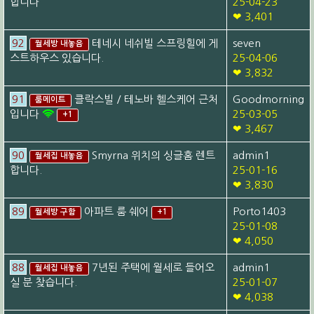
합니다
25-04-23
❤ 3,401
92
테네시 네쉬빌 스프링힐에 게
seven
월세방 내놓음
스트하우스 있습니다.
25-04-06
❤ 3,832
91
클락스빌 / 테노바 헬스케어 근처
Goodmorning
룸메이트
입니다
25-03-05
+1
❤ 3,467
90
Smyrna 위치의 싱글홈 렌트
admin1
월세집 내놓음
합니다.
25-01-16
❤ 3,830
89
아파트 룸 쉐어
Porto1403
월세방 구함
+1
25-01-08
❤ 4,050
88
7년된 주택에 월세로 들어오
admin1
월세집 내놓음
실 분 찾습니다.
25-01-07
❤ 4,038