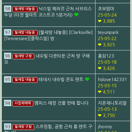
98
낙스빌 페러것 근처 서브리스
초보엄마
월세방 내놓음
두달 (타겟 월마트 코스트코 5분거리)
25-05-24
❤ 3,985
97
[월세방 내놓음] [Clarksville]
teyunpark
월세방 내놓음
[Tennessee][클락스빌] 방 …
25-05-22
❤ 3,925
96
내슈빌 다운타운 근처 방 구해
홍삼123
월세방 구함
요
25-05-18
❤ 3,426
95
테네시 내슈빌 콘도 렌트
hslove142331
월세집 내놓음
25-05-15
❤ 4,511
94
멤피스 매장 건물 판매 합니다.
지온재니토리얼
사업체매매
25-05-13
❤ 3,750
93
스프링힐, 공항 근처 룸 렌트 구
jhonny
월세방 구함