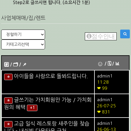
Step2로 글쓰시면 됩니다. (소요시간 1분)
사업체매매/집/렌트
점수안내
☺
/ 🗓︎ / 📊
#️⃣ / 🗂️️️ / 📌️
아이들을 사랑으로 돌봐드립니다.
admin1
⭐
11:28
❤ 99
글쓰기는 가치회원만 가능 / 가치회
admin1
⭐
26-07-25
원의 혜택
+1
❤ 831
고급 일식 레스토랑 새주인을 찾습
admin1
⭐
26-06-13
니다 - 내쉬빌 다운타운 근처