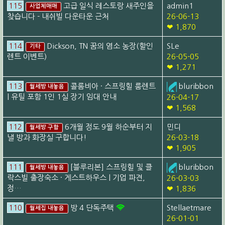
115
고급 일식 레스토랑 새주인을
admin1
사업체매매
찾습니다 - 내쉬빌 다운타운 근처
26-06-13
❤ 1,870
114
Dickson, TN 꿈의 염소 농장(할인
SLe
기타
렌트 이벤트)
26-05-05
❤ 1,271
113
콜롬비아 · 스프링힐 룸렌트
bluribbon
월세방 내놓음
| 유틸 포함 1인 1실 장기 임대 안내
26-04-17
❤ 1,568
112
6개월 정도 9월 하순부터 지
민디
월세방 구함
낼 방과 화장실 구합니다!
26-03-18
❤ 1,905
111
[블루리본] 스프링힐 및 클
bluribbon
월세방 내놓음
락스빌 출장숙소 · 게스트하우스 | 기업 파견,
26-03-03
정…
❤ 1,836
110
방 4 단독주택
Stellaetmare
월세집 내놓음
26-01-01