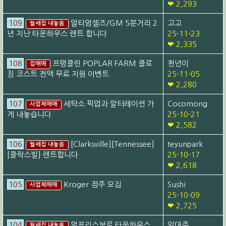
❤ 2,293
109
얼티엄셀즈/GM 5분거리 2
고고
월세집 내놓음
년 지난 타운하우스 렌트 합니다
25-11-23
❤ 2,335
108
프랭클린 POPLAR FARM 클로
천년이
집매매
징 코스트 전액 무료 지원 이벤트
25-11-05
❤ 2,280
107
세탁소 픽업과 알터레이션 가
Cocomong
사업체매매
게 내놓습니다.
25-10-21
❤ 2,582
106
[Clarksville][Tennessee]
teyunpark
월세집 내놓음
[클락스빌] 렌트합니다
25-10-17
❤ 2,618
105
Kroger 점주 모집
Sushi
사업체매매
25-10-09
❤ 2,725
104
멀프리스보로 타운하우스
임대주
월세집 내놓음