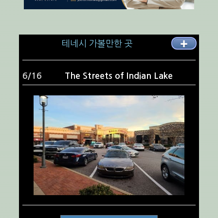
테네시 가볼만한 곳
✚
7/16
MontHaven Art