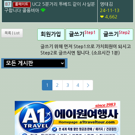
87
UC2 5분거리 투베드 같이 사실분
영태김
룸메이트
구합니다 콜롬비아
24-11-13
❤ 4,662
Step1
Step2
목록 | List
회원가입
글쓰기
글쓰기
글쓰기 위해 먼저 Step1으로 가치회원이 되시고
Step2로 글쓰시면 됩니다. (소요시간 1분)
1
2
3
4
>