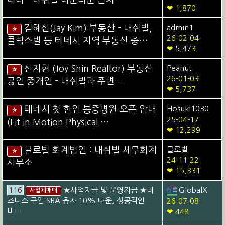
❤ 1,870
김혜선(Jay Kim) 부동산 - 내쉬빌,
admin1
⭐
26-02-04
클락스빌 등 테네시 지역 부동산 중…
❤ 5,473
신지현 (Joy Shin Realtor) 부동산
Peanut
⭐
26-01-03
공인 중개인 - 내쉬빌과 주변…
❤ 5,737
테네시 첫 한인 통증병원 오픈 안내
Hosuki1030
⭐
25-04-17
(Fit in Motion Physical …
❤ 12,299
글로벌 회계법인 : 내쉬빌 세무회계
글로벌
⭐
24-11-22
사무소
❤ 15,331
116
★사업자금 및 운영자금 ★비
GlobalX
사업체매매
즈니스 구입 SBA 융자 10% 다운, 성공적인
26-07-08
비…
❤ 448