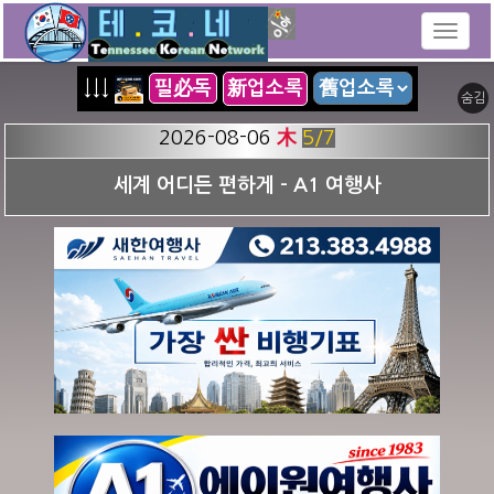
↓↓↓
필必독
新업소록
숨김
2026-08-06
木
5
/7
세계 어디든 편하게 - A1 여행사