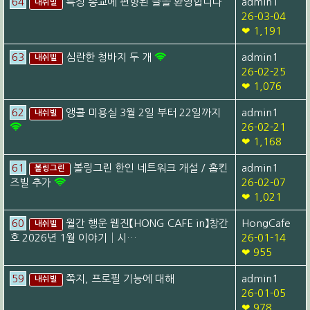
64
특정 종교에 편향된 글을 환영합니다
admin1
내쉬빌
26-03-04
❤ 1,191
63
심란한 청바지 두 개
admin1
내쉬빌
26-02-25
❤ 1,076
62
앵콜 미용실 3월 2일 부터 22일까지
admin1
내쉬빌
26-02-21
❤ 1,168
61
볼링그린 한인 네트워크 개설 / 홉킨
admin1
볼링그린
즈빌 추가
26-02-07
❤ 1,021
60
월간 행운 웹진【HONG CAFE in】창간
HongCafe
내쉬빌
호 2026년 1월 이야기│시…
26-01-14
❤ 955
59
쪽지, 프로필 기능에 대해
admin1
내쉬빌
26-01-05
❤ 978