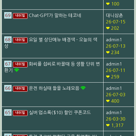
❤ 100
69
Chat-GPT가 말하는 테코네
대니삼촌
내쉬빌
26-07-15
❤ 202
68
요일 별 상단메뉴 배경색 - 오늘의 색
admin1
내쉬빌
상
26-07-13
❤ 234
67
화씨를 섭씨로 바꿀때 등 생활 단위 변
admin1
내쉬빌
환기
26-07-11
❤ 259
66
운전 하실때 들을 노래모음
admin1
내쉬빌
26-07-03
❤ 400
65
실버 업소록($10) 할인 쿠폰코드
admin1
내쉬빌
26-03-30
❤ 1,317