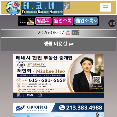
↓↓↓
필必독
新업소록
숨김
2026-08-07
金
3
/7
앵콜 미용실 ✂️