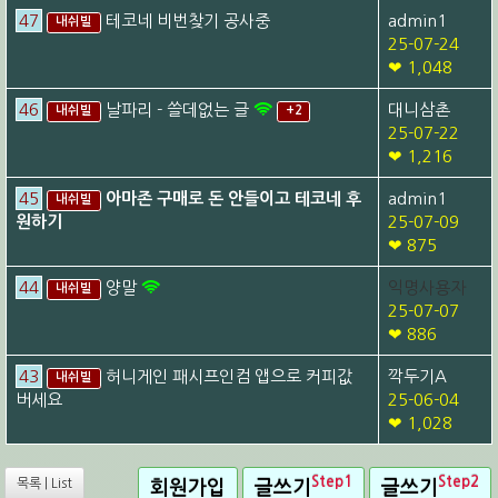
47
테코네 비번찾기 공사중
admin1
내쉬빌
25-07-24
❤ 1,048
46
날파리 - 쓸데없는 글
대니삼촌
내쉬빌
+2
25-07-22
❤ 1,216
45
아마존 구매로 돈 안들이고 테코네 후
admin1
내쉬빌
원하기
25-07-09
❤ 875
44
양말
익명사용자
내쉬빌
25-07-07
❤ 886
43
허니게인 패시프인컴 앱으로 커피값
깍두기A
내쉬빌
버세요
25-06-04
❤ 1,028
Step1
Step2
목록 | List
회원가입
글쓰기
글쓰기