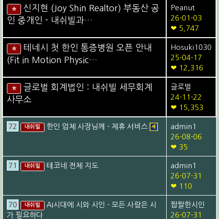
신지현 (Joy Shin Realtor) 부동산 공
Peanut
⭐
26-01-03
인 중개인 - 내쉬빌과…
❤ 5,747
테네시 첫 한인 통증병원 오픈 안내
Hosuki1030
⭐
25-04-17
(Fit in Motion Physic…
❤ 12,316
글로벌 회계법인 : 내쉬빌 세무회계
글로벌
⭐
24-11-22
사무소
❤ 15,353
72
한인 업체 사장님께 - 제휴 서비스
admin1
내쉬빌
26-08-06
❤ 35
71
테코네 전체 지도
admin1
내쉬빌
26-07-31
❤ 110
70
AI시대에 시와 시인 - 모든 사람은 시
짭짤한시인
내쉬빌
가 필요하다
26-07-31