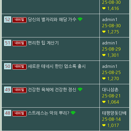
25-08-30
❤ 1,416
52
당신의 별자리와 해당 가수
admin1
내쉬빌
25-08-30
❤ 1,275
51
편리한 팁 계산기
admin1
내쉬빌
25-08-29
❤ 1,301
50
새로운 테네시 한인 업소록 출시
admin1
내쉬빌
25-08-25
❤ 1,270
49
건강한 육체에 건강한 정신
대니삼촌
내쉬빌
25-08-21
❤ 1,064
48
스트레스는 악의 뿌리?
태평양돗단배
내쉬빌
25-08-14
❤ 1,017