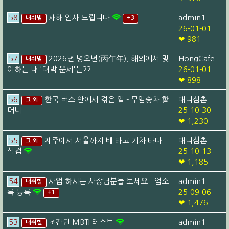
58
새해 인사 드립니다
admin1
내쉬빌
+3
26-01-01
❤ 981
57
2026년 병오년(丙午年), 해외에서 맞
HongCafe
내쉬빌
이하는 내 '대박 운세'는??
26-01-01
❤ 898
56
한국 버스 안에서 겪은 일 - 무임승차 할
대니삼촌
그 외
머니
25-10-30
❤ 1,230
55
제주에서 서울까지 배 타고 기차 타다
대니삼촌
그 외
식겁
25-10-13
❤ 1,185
54
사업 하시는 사장님분들 보세요 - 업소
admin1
내쉬빌
록 등록
25-09-06
+1
❤ 1,476
53
초간단 MBTI 테스트
admin1
내쉬빌