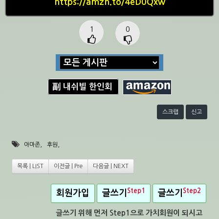
https://amzn.to/4eD0Qxw
1
0
副 내쉬빌 한인회
스크랩
신고
,
,
아마존
후원
목록 | LIST
이전글 | Pre
다음글 | NEXT
Step1
Step2
회원가입
글쓰기
글쓰기
글쓰기 위해 먼저 Step1으로 가치회원이 되시고