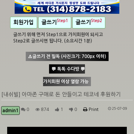
Step1
Step2
회원가입
글쓰기
글쓰기
글쓰기 위해 먼저 Step1으로 가치회원이 되시고
Step2로 글쓰시면 됩니다. (소요시간 1분)
⚠️글쓰기 전 필독 (사진크기: 700px 이하)
💬 톡톡 수다방 💬
가치회원 이상 열람 가능
[내쉬빌] 아마존 구매로 돈 안들이고 테코네 후원하기
25-07-09
0
874
1
0
Print
admin1