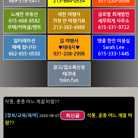
469-318-5411
213-864-0534
931-220-0098
노제인 부동산
새한 여행사
글로벌 회계법인
615-668-6582
가장 싼 비행기표
세무회계 사무소
주택/커머셜/렌트
213-383-4988
615-331-9722
알터래이션
길 여행사
앵콜 한인 미용실
매매 합니다!
♥테네시♥
Sarah Lee
662-655-0500
931-208-2998
615-333-1445
광고/업소록신청
테코네
tnkn.fun
삭풍, 훈풍 어느 계절 바람?? ...
최신글
[정보/교육/육아]
삭풍, 훈풍 어느 계절 바
2026-08-07
람??