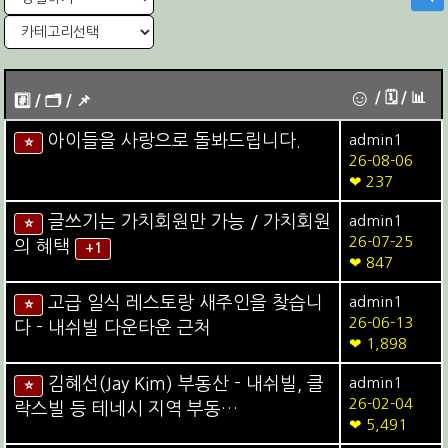
☺
/ 🗓︎ / 📊
#️⃣ / 🗂️️️ / 📌️
아이들을 사랑으로 돌봐드립니다.
admin1
⭐
26-08-06
❤ 237
글쓰기는 가치회원만 가능 / 가치회원
admin1
⭐
26-07-25
의 혜택
+1
❤ 847
고급 일식 레스토랑 새주인을 찾습니
admin1
⭐
26-06-13
다 - 내쉬빌 다운타운 근처
❤ 1,898
김혜선(Jay Kim) 부동산 - 내쉬빌, 클
admin1
⭐
26-02-04
락스빌 등 테네시 지역 부동…
❤ 5,491