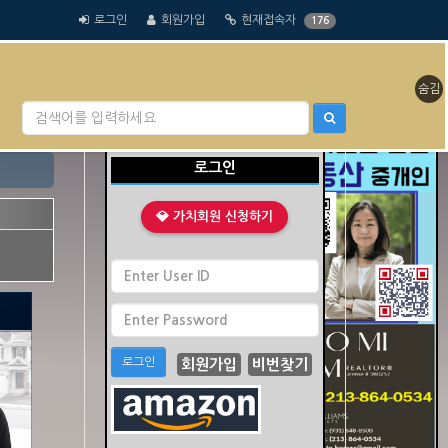
로그인
회원가입
현재접속자
176
숨김
클릭 수 : 0
로그인
💎 가치회원 신청하기
로그인
회원가입
비번찾기