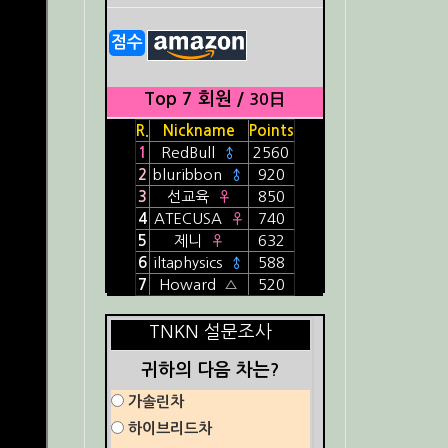
점수
Top 7 회원 /
30日
R.
Nickname
Points
1
RedBull
♂
2560
2
bluribbon
♂
920
3
선교육
♀
850
4
ATECUSA
♀
740
5
제니
♀
632
6
iltaphysics
♂
588
7
Howard
△
520
TNKN 설문조사
귀하의 다음 차는?
가솔린차
하이브리드차