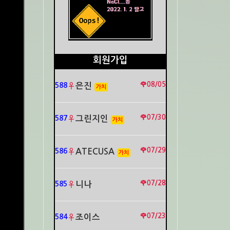
회원가입
🌹08/05
588
♀
은진
가치
🌹07/30
587
♀
그린지인
가치
🌹07/29
586
♀
ATECUSA
가치
🌹07/28
585
♀
니나
🌹07/23
584
♀
조이스