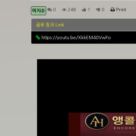
0
248
1
0
Print
미지수
공유 링크 Link
https://youtu.be/XkkEM40VwFo