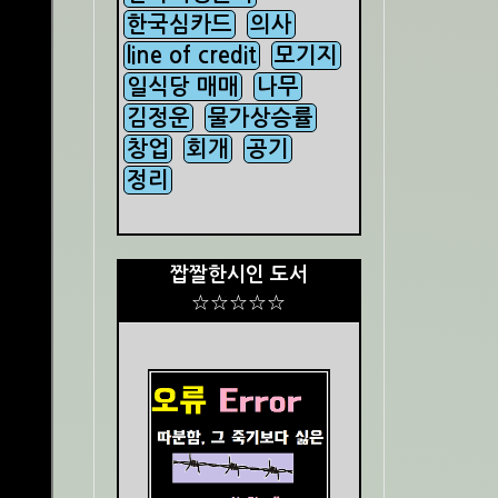
한국심카드
의사
line of credit
모기지
일식당 매매
나무
김정운
물가상승률
창업
회개
공기
정리
짭짤한시인 도서
☆☆☆☆☆