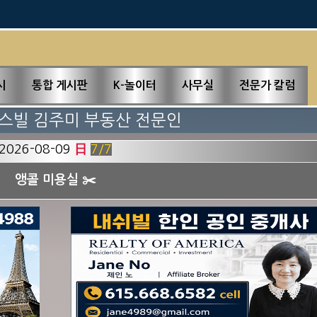
↓↓↓
필必독
新업소록
시
통합 게시판
K-놀이터
사무실
전문가 칼럼
 때가 되셨나요? 앵콜 미용실!
2026-08-09
日
7
/7
앵콜 미용실 ✂️