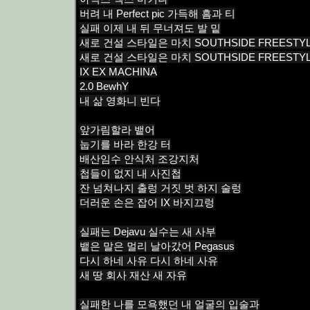
버려 내 Perfect pic 가득해 흠과 티
실패 이제 내 뒤 무너져도 발 밑
새로 건설 스타일은 마치 SOUTHSIDE FREESTY
새로 건설 스타일은 마치 SOUTHSIDE FREESTY
IX EX MACHINA
2.0 BewhY
내 삶 영화니 빈다
앞가림할라 뱉어
눕기를 바라 한강 터
배산임수 안식처 조강지처
첩들이 없지 내 사진첩
잔 넘쳐나지 출렁 거짓 벗 하지 술렁
더러운 손은 잡어 IX 바지끄렁
실패는 Dejavu 실수는 새 사부
뱉은 말은 멀리 날아갔어 Pegasus
다시 하네 사유 다시 하네 사유
새 땅 회사 재산 새 자유
실패한 나를 모욕했던 내 얼굴의 입술과