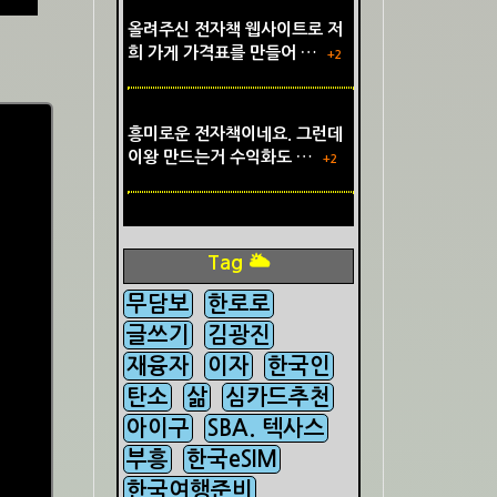
올려주신 전자책 웹사이트로 저
희 가게 가격표를 만들어 …
+2
흥미로운 전자책이네요. 그런데
이왕 만드는거 수익화도 …
+2
Tag 🌥️
무담보
한로로
글쓰기
김광진
재융자
이자
한국인
탄소
삶
심카드추천
아이구
SBA. 텍사스
부흥
한국eSIM
한국여행준비