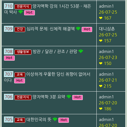
710
양자역학 강의 1시간 53분 - 채은
admin1
전문지식
미 박사
26-07-25
Hot
❤ 167
709
심리적 문제: 신체적 해결책
대니삼촌
건강
Hot
26-07-25
❤ 157
708
방관 / 달관 / 관조 / 관망
admin1
생활정보
26-07-23
Hot
❤ 150
707
이상하게 우울한 당신 취향이 없어서
admin1
교육
이다.
26-07-21
Hot
❤ 215
706
양자역학 3분 요약
admin1
전문지식
Hot
26-07-20
❤ 186
705
대한민국의 뜻
admin1
교육
Hot
26-07-20