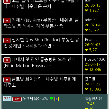
고급 일식 레스토랑 새주인을 찾습니
admin1
⭐
26-06-13
다 - 내쉬빌 다운타운 근처
❤ 1,927
김혜선(Jay Kim) 부동산 - 내쉬빌, 클
admin1
⭐
26-02-04
락스빌 등 테네시 지역 부동산 중…
❤ 5,522
신지현 (Joy Shin Realtor) 부동산 공
Peanut
⭐
26-01-03
인 중개인 - 내쉬빌과 주변…
❤ 5,771
테네시 첫 한인 통증병원 오픈 안내
Hosuki1030
⭐
25-04-17
(Fit in Motion Physical …
❤ 12,346
글로벌 회계법인 : 내쉬빌 세무회계
글로벌
⭐
24-11-22
사무소
❤ 15,383
722
0~7세 육아 꿀팁
짭짤한시인
육아
17:45
❤ 19