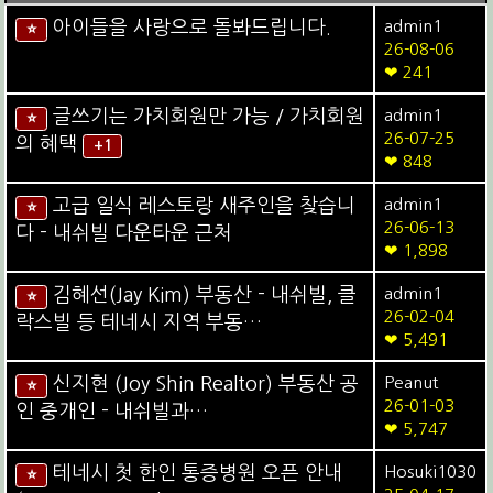
아이들을 사랑으로 돌봐드립니다.
admin1
⭐
26-08-06
❤ 241
글쓰기는 가치회원만 가능 / 가치회원
admin1
⭐
26-07-25
의 혜택
+1
❤ 848
고급 일식 레스토랑 새주인을 찾습니
admin1
⭐
26-06-13
다 - 내쉬빌 다운타운 근처
❤ 1,898
김혜선(Jay Kim) 부동산 - 내쉬빌, 클
admin1
⭐
26-02-04
락스빌 등 테네시 지역 부동…
❤ 5,491
신지현 (Joy Shin Realtor) 부동산 공
Peanut
⭐
26-01-03
인 중개인 - 내쉬빌과…
❤ 5,747
테네시 첫 한인 통증병원 오픈 안내
Hosuki1030
⭐