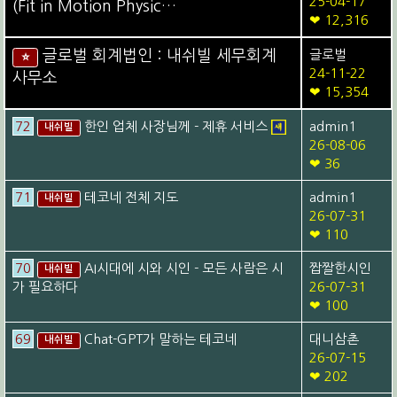
25-04-17
(Fit in Motion Physic…
❤ 12,316
글로벌 회계법인 : 내쉬빌 세무회계
글로벌
⭐
24-11-22
사무소
❤ 15,354
72
한인 업체 사장님께 - 제휴 서비스
admin1
내쉬빌
26-08-06
❤ 36
71
테코네 전체 지도
admin1
내쉬빌
26-07-31
❤ 110
70
AI시대에 시와 시인 - 모든 사람은 시
짭짤한시인
내쉬빌
가 필요하다
26-07-31
❤ 100
69
Chat-GPT가 말하는 테코네
대니삼촌
내쉬빌
26-07-15
❤ 202