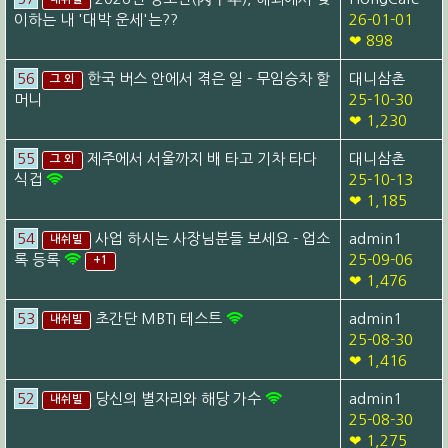
내쉬빌
이하는 내 '대박 운세'는??
26-01-01
❤ 898
56
한국 버스 안에서 겪은 일 - 무임승차 할
대니삼촌
그 외
머니
25-10-30
❤ 1,230
55
제주에서 서울까지 배 타고 기차 타다
대니삼촌
그 외
식겁
25-10-13
❤ 1,185
54
사업 하시는 사장님분들 보세요 - 업소
admin1
내쉬빌
록 등록
25-09-06
+1
❤ 1,476
53
초간단 MBTI 테스트
admin1
내쉬빌
25-08-30
❤ 1,416
52
당신의 별자리와 해당 가수
admin1
내쉬빌
25-08-30
❤ 1,275