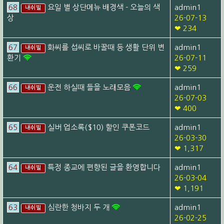
68
요일 별 상단메뉴 배경색 - 오늘의 색
admin1
내쉬빌
상
26-07-13
❤ 234
67
화씨를 섭씨로 바꿀때 등 생활 단위 변
admin1
내쉬빌
환기
26-07-11
❤ 259
66
운전 하실때 들을 노래모음
admin1
내쉬빌
26-07-03
❤ 400
65
실버 업소록($10) 할인 쿠폰코드
admin1
내쉬빌
26-03-30
❤ 1,317
64
특정 종교에 편향된 글을 환영합니다
admin1
내쉬빌
26-03-04
❤ 1,191
63
심란한 청바지 두 개
admin1
내쉬빌
26-02-25