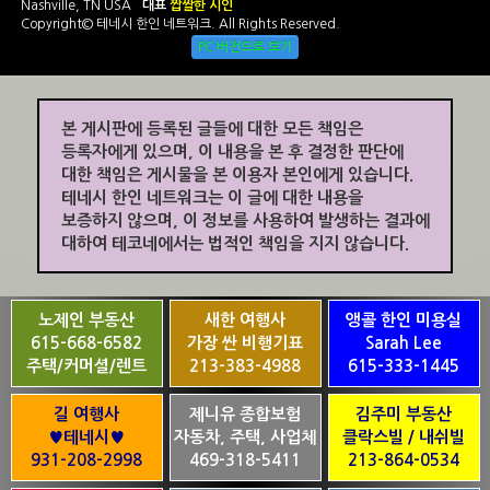
Nashville, TN USA
대표
짭짤한 시인
Copyright© 테네시 한인 네트워크. All Rights Reserved.
PC 버전으로 보기
본 게시판에 등록된 글들에 대한 모든 책임은
등록자에게 있으며, 이 내용을 본 후 결정한 판단에
대한 책임은 게시물을 본 이용자 본인에게 있습니다.
테네시 한인 네트워크는 이 글에 대한 내용을
보증하지 않으며, 이 정보를 사용하여 발생하는 결과에
대하여 테코네에서는 법적인 책임을 지지 않습니다.
노제인 부동산
새한 여행사
앵콜 한인 미용실
615-668-6582
가장 싼 비행기표
Sarah Lee
주택/커머셜/렌트
213-383-4988
615-333-1445
길 여행사
제니유 종합보험
김주미 부동산
♥테네시♥
자동차, 주택, 사업체
클락스빌 / 내쉬빌
931-208-2998
469-318-5411
213-864-0534