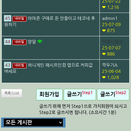
25-07-22
❤ 1,216
45
아마존 구매로 돈 안들이고 테코네 후
admin1
내쉬빌
원하기
25-07-09
❤ 875
44
양말
익명사용자
내쉬빌
25-07-07
❤ 886
43
허니게인 패시프인컴 앱으로 커피값
깍두기A
내쉬빌
버세요
25-06-04
❤ 1,028
Step1
Step2
목록 | List
회원가입
글쓰기
글쓰기
글쓰기 위해 먼저 Step1으로 가치회원이 되시고
Step2로 글쓰시면 됩니다. (소요시간 1분)