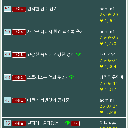
51
편리한 팁 계산기
admin1
내쉬빌
25-08-29
❤ 1,301
50
새로운 테네시 한인 업소록 출시
admin1
내쉬빌
25-08-25
❤ 1,270
49
건강한 육체에 건강한 정신
대니삼촌
내쉬빌
25-08-21
❤ 1,064
48
스트레스는 악의 뿌리?
태평양돗단배
내쉬빌
25-08-14
❤ 1,017
47
테코네 비번찾기 공사중
admin1
내쉬빌
25-07-24
❤ 1,048
46
날파리 - 쓸데없는 글
대니삼촌
내쉬빌
+2