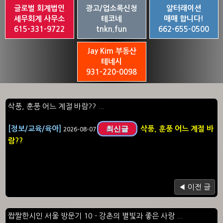
글로벌 회계법인
광고/업소록신청
알터래이션
세무회계 사무소
테코네
매매 합니다!
615-331-9722
tnkn.fun
662-655-0500
Jay Kim 부동산
테네시
931-220-0098
삭풍, 훈풍 어느 계절 바람?? ...
최신글
[정보/교육/육아]
삭풍, 훈풍 어느 계절 바
2026-08-07
람??
◀ 이전 글
짭짤한시인 서울 방문기 10 - 강촌의 별빛과 좋은 사랑 ...