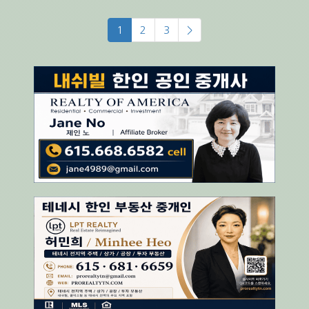
1
2
3
>