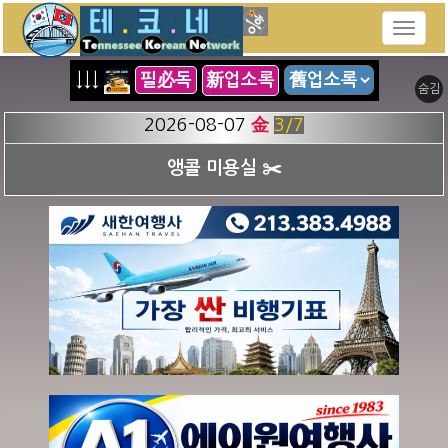
↓↓↓
필必독
新업소록
숨김
2026-08-07
金
3
/7
앵콜 미용실 ✂️