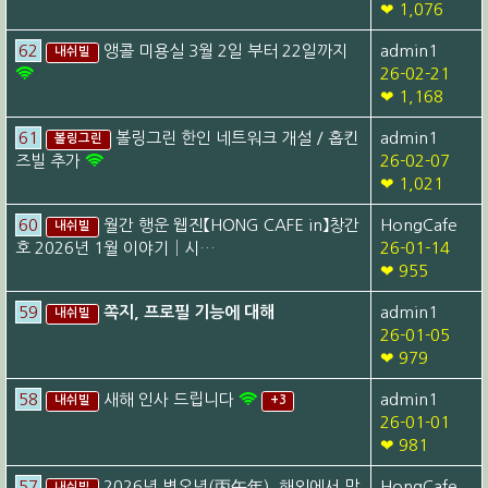
❤ 1,076
62
앵콜 미용실 3월 2일 부터 22일까지
admin1
내쉬빌
26-02-21
❤ 1,168
61
볼링그린 한인 네트워크 개설 / 홉킨
admin1
볼링그린
즈빌 추가
26-02-07
❤ 1,021
60
월간 행운 웹진【HONG CAFE in】창간
HongCafe
내쉬빌
호 2026년 1월 이야기│시…
26-01-14
❤ 955
59
쪽지, 프로필 기능에 대해
admin1
내쉬빌
26-01-05
❤ 979
58
새해 인사 드립니다
admin1
내쉬빌
+3
26-01-01
❤ 981
57
2026년 병오년(丙午年), 해외에서 맞
HongCafe