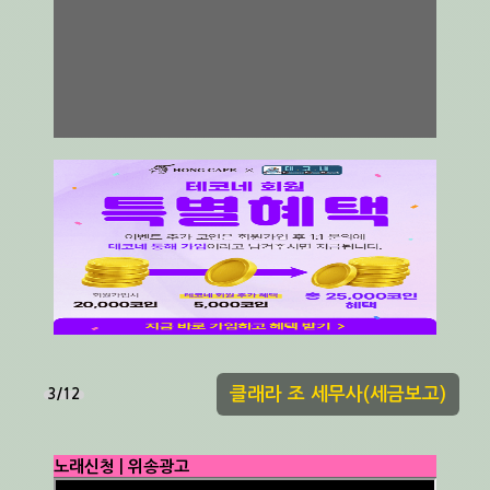
클래라 조 세무사(세금보고)
3/12
노래신청 | 위송광고