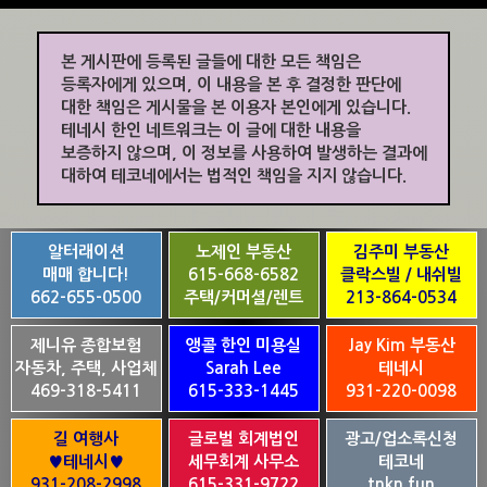
본 게시판에 등록된 글들에 대한 모든 책임은
등록자에게 있으며, 이 내용을 본 후 결정한 판단에
대한 책임은 게시물을 본 이용자 본인에게 있습니다.
테네시 한인 네트워크는 이 글에 대한 내용을
보증하지 않으며, 이 정보를 사용하여 발생하는 결과에
대하여 테코네에서는 법적인 책임을 지지 않습니다.
알터래이션
노제인 부동산
김주미 부동산
매매 합니다!
615-668-6582
클락스빌 / 내쉬빌
662-655-0500
주택/커머셜/렌트
213-864-0534
제니유 종합보험
앵콜 한인 미용실
Jay Kim 부동산
자동차, 주택, 사업체
Sarah Lee
테네시
469-318-5411
615-333-1445
931-220-0098
길 여행사
글로벌 회계법인
광고/업소록신청
♥테네시♥
세무회계 사무소
테코네
931-208-2998
615-331-9722
tnkn.fun