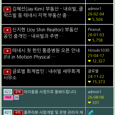
김혜선(Jay Kim) 부동산 - 내쉬빌, 클
admin1
⭐
26-02-04
락스빌 등 테네시 지역 부동산 중…
❤ 5,504
신지현 (Joy Shin Realtor) 부동산
Peanut
⭐
26-01-03
공인 중개인 - 내쉬빌과 주변…
❤ 5,758
테네시 첫 한인 통증병원 오픈 안내
Hosuki1030
⭐
25-04-17
(Fit in Motion Physical …
❤ 12,327
글로벌 회계법인 : 내쉬빌 세무회계
글로벌
⭐
24-11-22
사무소
❤ 15,373
422
아이들을 사랑으로 돌봐드립니다.
admin1
구직
26-08-06
Hot
❤ 331
421
블루리본 사업개발 및 운영 관리자 채
구인