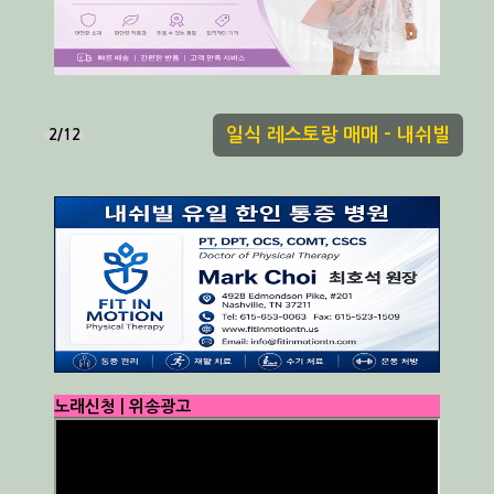
집융자 전문 - Amy Choi
3/12
노래신청 | 위송광고