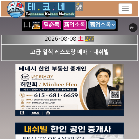
↓↓↓
필必독
新업소록
숨김
2026-08-08
土
3
/7
혜선 Jay Kim Realtor - TN