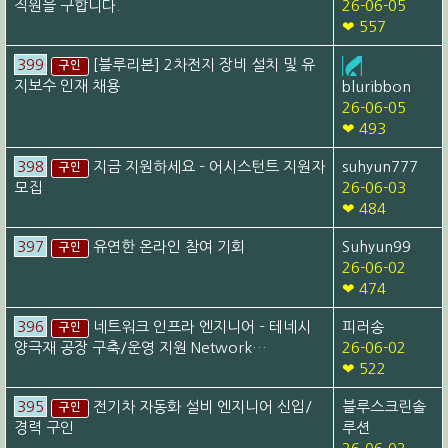
직원을 구합니다.
26-06-05
❤ 557
399
[블루리본] 2차전지 장비 설치 및 유
구인
지보수 인재 채용
bluribbon
26-06-05
❤ 493
398
지금 지원하세요 – 어시스턴트 지원자
suhyun777
구인
모집
26-06-03
❤ 484
397
유연한 온라인 참여 기회
Suhyun99
구인
26-06-02
❤ 474
396
네트워크 인프라 엔지니어 – 테네시
피러송
구인
양극재 공장 구축/운영 지원 Network…
26-06-02
❤ 522
395
전기차 자동화 설비 엔지니어 신입/
블루스크린솔
구인
경력 구인
루션