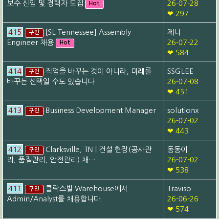
보수 신입 및 경력자 모집
26-07-28
Hot
❤ 297
415
[SL Tennessee] Assembly
제니
구인
Engineer 채용
26-07-22
Hot
❤ 584
414
직업을 바꾸는 것이 아니라, 미래를
SSGLEE
구인
바꾸는 선택일 수도 있습니다.
26-07-08
❤ 451
413
Business Development Manager
solutionx
구인
26-07-02
❤ 443
412
Clarksville, TN | 건설 현장(공사관
동동이
구인
리, 품질관리, 안전관리) 채…
26-07-02
❤ 538
411
클락스빌 Warehouse에서
Traviso
구인
Admin/Analyst를 채용합니다.
26-06-26
❤ 574