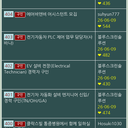
❤ 436
404
에어비앤비 어시스턴트 모집
suhyun777
구인
26-06-09
❤ 544
403
전기자동차 PLC 제어 업무 담당자(사
블루스크린솔
구인
바나)
루션
26-06-09
❤ 482
402
EV 설비 전장(Electrical
블루스크린솔
구인
Technician) 경력자 구인
루션
26-06-09
❤ 430
401
전기차 자동화 설비 엔지니어 신입/
블루스크린솔
구인
경력 구인(TN/OH/GA)
루션
26-06-09
❤ 474
400
클락스빌 통증병원에서 함께 일하실
Hosuki1030
구인