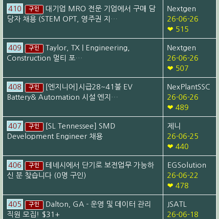
410
대기업 MRO 전문 기업에서 구매 담
Nextgen
구인
당자 채용 (STEM OPT, 영주권 지…
26-06-26
❤ 515
409
Taylor, TX | Engineering,
Nextgen
구인
Construction 멀티 포…
26-06-26
❤ 507
408
[엔지니어]시급28~41불 EV
NexPlantSSC
구인
Battery& Automation 시설 엔지…
26-06-26
❤ 489
407
[SL Tennessee] SMD
제니
구인
Development Engineer 채용
26-06-25
❤ 440
406
테네시에서 단기로 보전업무 가능하
EGSolution
구인
신 분 찾습니다 (0명 구인)
26-06-22
❤ 478
405
Dalton, GA - 운영 및 데이터 관리
JSATL
구인
직원 모집! $31+
26-06-18