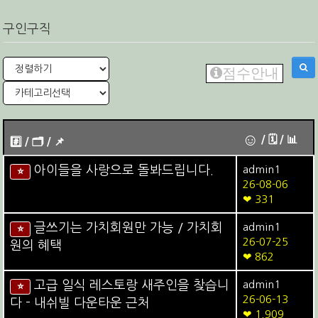
구인구직
점수안내
☺
/ 🗓︎ / 📊
#️⃣ / 🗂️️️ / 📌️
아이들을 사랑으로 돌봐드립니다.
admin1
⭐
26-08-06
❤ 331
글쓰기는 가치회원만 가능 / 가치회
admin1
⭐
26-07-25
원의 혜택
❤ 862
고급 일식 레스토랑 새주인을 찾습니
admin1
⭐
26-06-13
다 - 내쉬빌 다운타운 근처
❤ 1,909