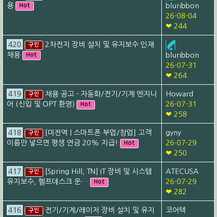
용
bluribbon
Hot
26-08-04
❤ 244
420
2차전지 장비 설치 및 유지보수 인재
구인
채용
bluribbon
Hot
26-07-31
❤ 264
419
채용 공고 - 자동화/전기/기계 엔지니
Howard
구인
어 (신입 및 OPT 환영)
26-07-31
Hot
❤ 258
418
[미전역 | 스마트폰 부업/창업] 고객
gyny
구인
이름만 넣으면 평생 연금 20% 지급!
26-07-29
Hot
❤ 250
417
[Spring Hill, TN] IT 장비 및 시스템
ATECUSA
구인
유지보수, 헬프데스크 운…
26-07-29
Hot
❤ 282
416
전기/기계/레이저 장비 설치 및 유지
코어텍
구인