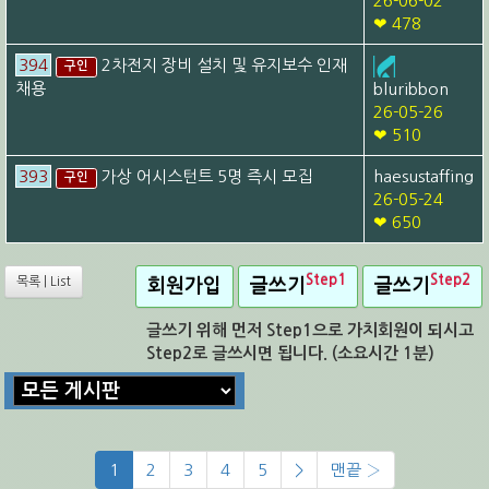
26-06-02
❤ 478
394
2차전지 장비 설치 및 유지보수 인재
구인
채용
bluribbon
26-05-26
❤ 510
393
가상 어시스턴트 5명 즉시 모집
haesustaffing
구인
26-05-24
❤ 650
Step1
Step2
목록 | List
회원가입
글쓰기
글쓰기
글쓰기 위해 먼저 Step1으로 가치회원이 되시고
Step2로 글쓰시면 됩니다. (소요시간 1분)
1
2
3
4
5
>
맨끝 ›