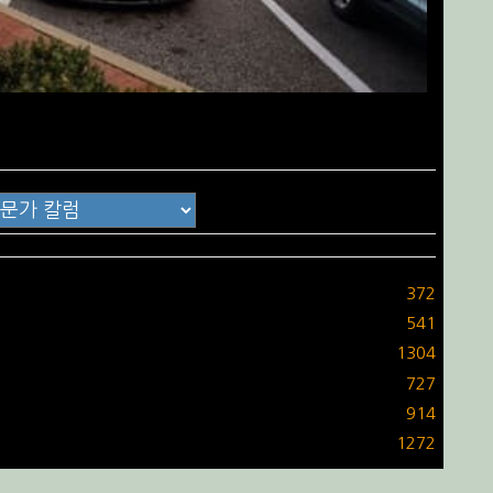
372
541
1304
727
914
1272