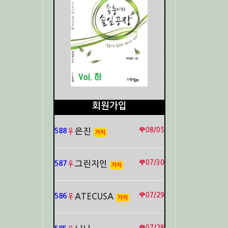
회원가입
🌹08/05
588
♀
은진
가치
🌹07/30
587
♀
그린지인
가치
🌹07/29
586
♀
ATECUSA
가치
🌹07/28