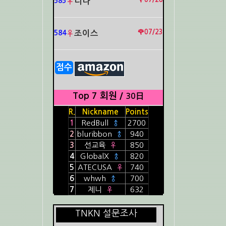
585
♀
니나
🌹07/23
584
♀
조이스
점수
Top 7 회원 /
30日
R.
Nickname
Points
1
RedBull
♂
2700
2
bluribbon
♂
940
3
선교육
♀
850
4
GlobalX
♂
820
5
ATECUSA
♀
740
6
whwh
♂
700
7
제니
♀
632
TNKN 설문조사