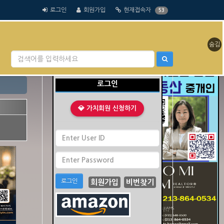
로그인
회원가입
현재접속자
53
숨김
클릭 수 : 0
로그인
💎 가치회원 신청하기
로그인
회원가입
비번찾기