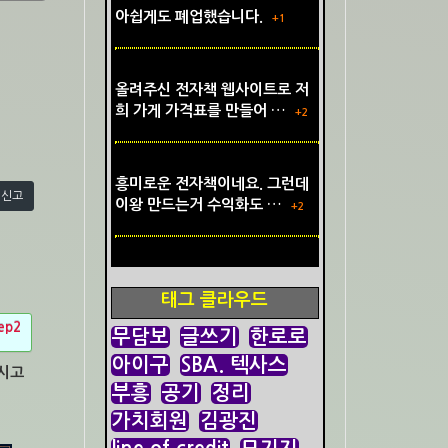
아쉽게도 폐업했습니다.
+1
올려주신 전자책 웹사이트로 저
희 가게 가격표를 만들어 …
+2
흥미로운 전자책이네요. 그런데
신고
이왕 만드는거 수익화도 …
+2
태그 클라우드
ep2
무담보
글쓰기
한로로
아이구
SBA. 텍사스
되시고
부흥
공기
정리
가치회원
김광진