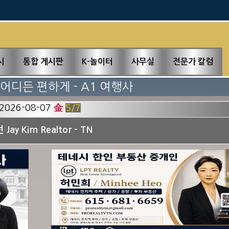
↓↓↓
필必독
新업소록
시
통합 게시판
K-놀이터
사무실
전문가 칼럼
어디든 편하게 - A1 여행사
2026-08-07
金
5
/7
 Jay Kim Realtor - TN