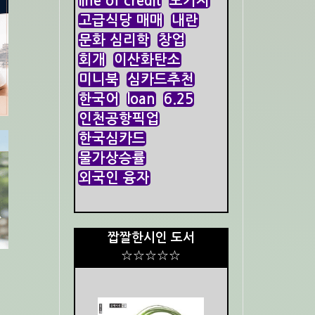
line of credit
모기지
고급식당 매매
내란
문화 심리학
창업
회개
이산화탄소
미니북
심카드추천
한국어
loan
6.25
인천공항픽업
한국심카드
물가상승률
외국인 융자
짭짤한시인 도서
☆☆☆☆☆