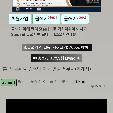
Step1
Step2
회원가입
글쓰기
글쓰기
글쓰기 위해 먼저 Step1으로 가치회원이 되시고
Step2로 글쓰시면 됩니다. (소요시간 1분)
⚠️글쓰기 전 필독 (사진크기: 700px 이하)
📢 홍보/명소/맛집 | Living 📢
[홍보] 내쉬빌 김효덕 미국 연방 세무사(회계사)
0
6,453
1
0
Print
admin1
25-03-21