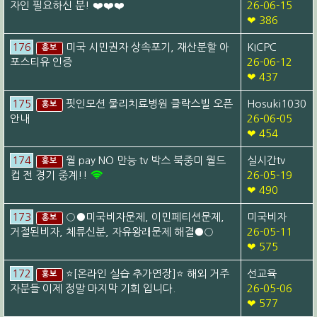
자인 필요하신 분! ❤️❤️❤️
26-06-15
❤ 386
176
미국 시민권자 상속포기, 재산분할 아
KICPC
홍보
포스티유 인증
26-06-12
❤ 437
175
핏인모션 물리치료병원 클락스빌 오픈
Hosuki1030
홍보
안내
26-06-05
❤ 454
174
월 pay NO 만능 tv 박스 북중미 월드
실시간tv
홍보
컵 전 경기 중계!!
26-05-19
❤ 490
173
○●미국비자문제, 이민페티션문제,
미국비자
홍보
거절된비자, 체류신분, 자유왕래문제 해결●○
26-05-11
❤ 575
172
⭐[온라인 실습 추가연장]⭐ 해외 거주
선교육
홍보
자분들 이제 정말 마지막 기회 입니다.
26-05-06
❤ 577