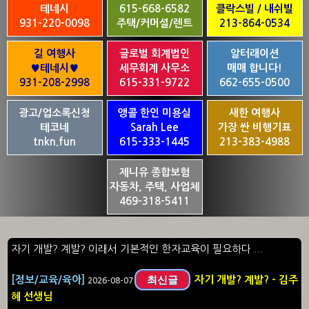
테네시
615-668-6582
클락스빌 / 내쉬빌
931-220-0098
주택/커머셜/렌트
213-864-0534
길 여행사
글로벌 회계법인
알터래이션
♥테네시♥
세무회계 사무소
매매 합니다!
931-208-2998
615-331-9722
662-655-0500
광고/업소록신청
앵콜 한인 미용실
새한 여행사
테코네
Sarah Lee
가장 싼 비행기표
tnkn.fun
615-333-1445
213-383-4988
제니유 종합보험
자동차, 주택, 사업체
469-318-5411
자기 개발? 계발? 이래서 기본적인 한자교육이 필요하다 ...
최신글
[정보/교육/육아]
자기 개발? 계발? - 김주
2026-08-07
혜 선생님