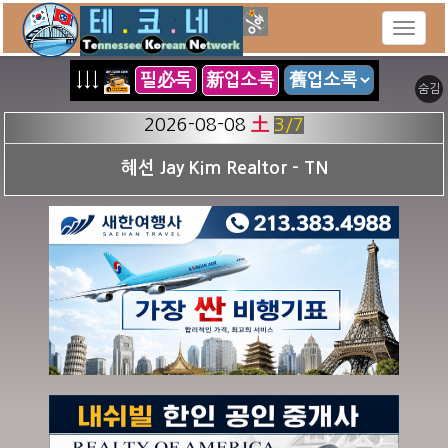
↓↓↓
필必독
新업소록
숨김
2026-08-08
土
3
/7
혜선 Jay Kim Realtor - TN