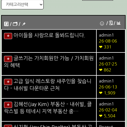
☺
/ 🗓︎ / 📊
#️⃣ / 🗂️️️ / 📌️
아이들을 사랑으로 돌봐드립니다.
admin1
⭐
26-08-06
❤ 331
글쓰기는 가치회원만 가능 / 가치회원
admin1
⭐
26-07-25
의 혜택
❤ 862
고급 일식 레스토랑 새주인을 찾습니
admin1
⭐
26-06-13
다 - 내쉬빌 다운타운 근처
❤ 1,909
김혜선(Jay Kim) 부동산 - 내쉬빌, 클
admin1
⭐
26-02-04
락스빌 등 테네시 지역 부동산 중…
❤ 5,504
Peanut