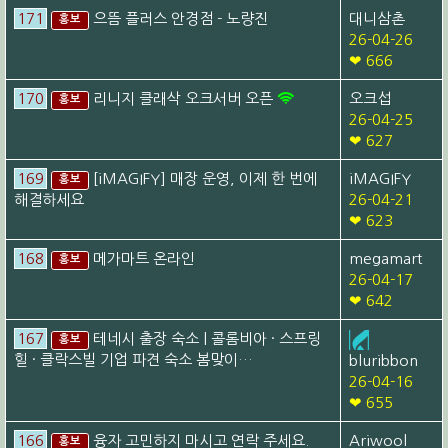
171
으뜸 플러스 안경점 - 노량진
대니삼촌
홍보
26-04-26
❤ 666
170
리니지 클래삭 오크서버 오픈
오크섭
홍보
26-04-25
❤ 627
169
[iMAGIFY] 매장 운영, 이제 한 번에
iMAGIFY
홍보
해결하세요
26-04-21
❤ 623
168
메가마트 온라인
megamart
홍보
26-04-17
❤ 642
167
테네시 출장 숙소 | 콜롬비아 · 스프링
홍보
힐 · 클락스빌 기업 파견 숙소 봄맞이…
bluribbon
26-04-16
❤ 655
166
융자 고민하지 마시고 연락 주세요.
Ariwool
홍보