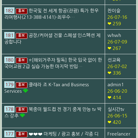
182
한국및 전 세계 항공(관광) 특가 한우
찬이슬
홍보
리여행사(213-388-4141)-최우수…
26-07-16
❤ 259
181
공장/커머셜 건물 스페셜 인스펙션 제
whwh
홍보
공합니다
26-07-09
❤ 267
180
⭐[해외거주자 필독] 한국 입국 없이 한
선교육
홍보
국어교원 2급 실습 가능한 마지막 반입…
26-07-02
❤ 336
179
클래라 조 K-Tax and Business
admin1
홍보
Services
26-06-20
❤ 414
178
북중미 월드컵 전 경기 중계 만능 tv 박
실시간tv
홍보
스 강추
26-06-15
❤ 420
177
❤️❤️❤️ 마케팅 / 광고 홍보 / 각종 디
Freelancer
홍보