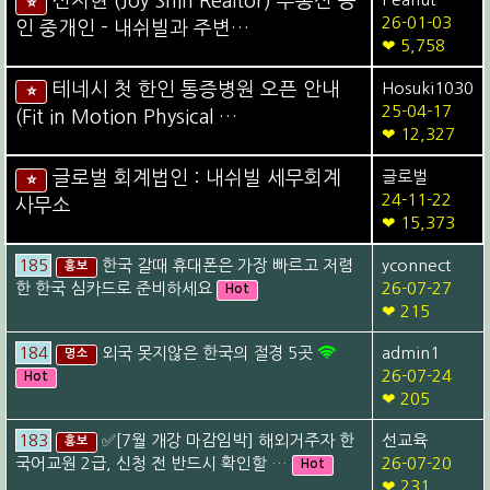
신지현 (Joy Shin Realtor) 부동산 공
⭐
26-01-03
인 중개인 - 내쉬빌과 주변…
❤ 5,758
테네시 첫 한인 통증병원 오픈 안내
Hosuki1030
⭐
25-04-17
(Fit in Motion Physical …
❤ 12,327
글로벌 회계법인 : 내쉬빌 세무회계
글로벌
⭐
24-11-22
사무소
❤ 15,373
185
한국 갈때 휴대폰은 가장 빠르고 저렴
yconnect
홍보
한 한국 심카드로 준비하세요
26-07-27
Hot
❤ 215
184
외국 못지않은 한국의 절경 5곳
admin1
명소
26-07-24
Hot
❤ 205
183
✅[7월 개강 마감임박] 해외거주자 한
선교육
홍보
국어교원 2급, 신청 전 반드시 확인할 …
26-07-20
Hot
❤ 231