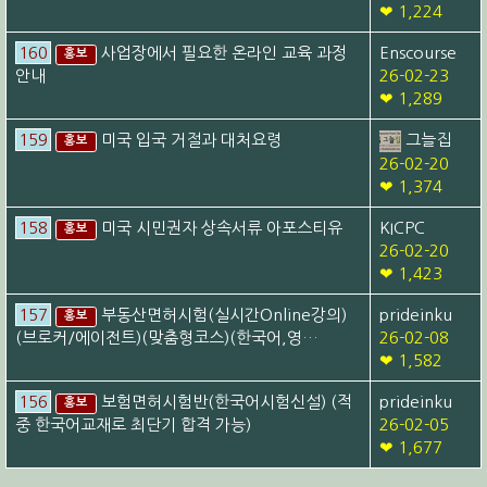
❤ 1,224
160
사업장에서 필요한 온라인 교육 과정
Enscourse
홍보
안내
26-02-23
❤ 1,289
159
미국 입국 거절과 대처요령
그늘집
홍보
26-02-20
❤ 1,374
158
미국 시민권자 상속서류 아포스티유
KICPC
홍보
26-02-20
❤ 1,423
157
부동산면허시험(실시간Online강의)
prideinku
홍보
(브로커/에이전트)(맞춤형코스)(한국어,영…
26-02-08
❤ 1,582
156
보험면허시험반(한국어시험신설) (적
prideinku
홍보
중 한국어교재로 최단기 합격 가능)
26-02-05
❤ 1,677