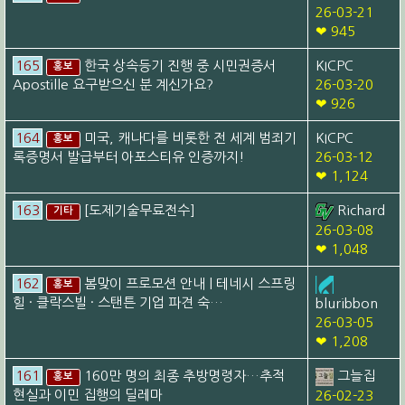
26-03-21
❤ 945
165
한국 상속등기 진행 중 시민권증서
KICPC
홍보
Apostille 요구받으신 분 계신가요?
26-03-20
❤ 926
164
미국, 캐나다를 비롯한 전 세계 범죄기
KICPC
홍보
록증명서 발급부터 아포스티유 인증까지!
26-03-12
❤ 1,124
163
[도제기술무료전수]
Richard
기타
26-03-08
❤ 1,048
162
봄맞이 프로모션 안내 | 테네시 스프링
홍보
힐 · 클락스빌 · 스탠튼 기업 파견 숙…
bluribbon
26-03-05
❤ 1,208
161
160만 명의 최종 추방명령자…추적
그늘집
홍보
현실과 이민 집행의 딜레마
26-02-23