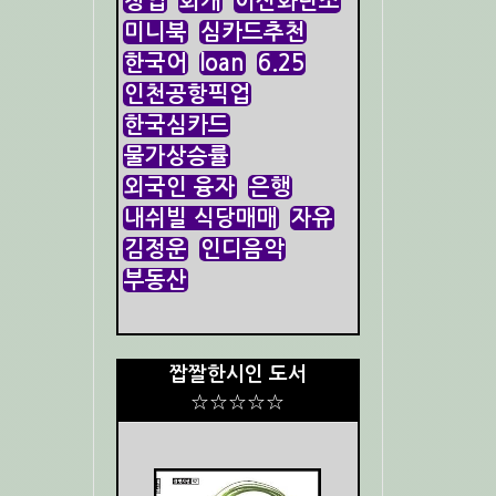
창업
회개
이산화탄소
미니북
심카드추천
한국어
loan
6.25
인천공항픽업
한국심카드
물가상승률
외국인 융자
은행
내쉬빌 식당매매
자유
김정운
인디음악
부동산
짭짤한시인 도서
☆☆☆☆☆