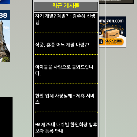
최근 게시물
자기 개발? 계발? - 김주혜 선생
님
삭풍, 훈풍 어느 계절 바람??
아이들을 사랑으로 돌봐드립니
다.
한인 업체 사장님께 - 제휴 서비
스
📢 제25대 내쉬빌 한인회장 입후
보자 등록 안내