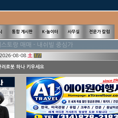
↓↓↓
필必독
新업소록
시
통합 게시판
K-놀이터
사무실
전문가 칼럼
레스토랑 매매 - 내쉬빌 중심가
2026-08-08
土
4
/7
한국마켓 매매합니다