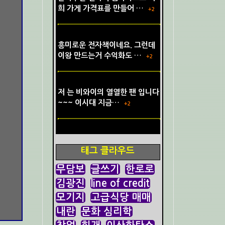
희 가게 가격표를 만들어 …
+2
흥미로운 전자책이네요. 그런데
이왕 만드는거 수익화도 …
+2
저 는 비와이의 열열한 팬 입니다
~~~ 이시대 지금…
+2
태그 클라우드
무담보
글쓰기
한로로
김광진
line of credit
모기지
고급식당 매매
내란
문화 심리학