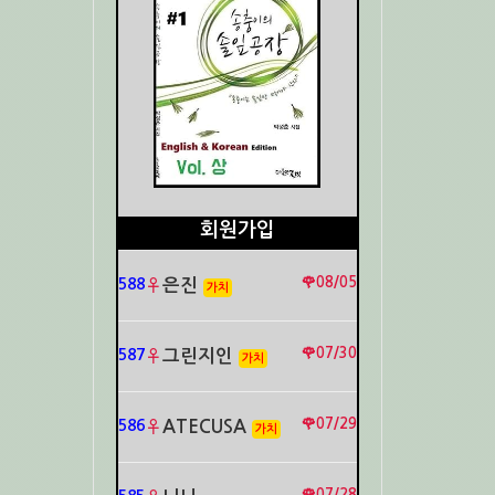
회원가입
🌹08/05
588
♀
은진
가치
🌹07/30
587
♀
그린지인
가치
🌹07/29
586
♀
ATECUSA
가치
🌹07/28