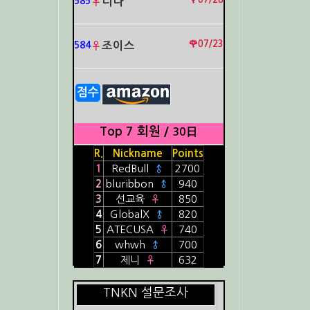
585
♀
니나
🌹07/23
584
♀
조이스
점수
Top 7 회원 /
30日
R.
Nickname
Points
1
RedBull
♂
2700
2
bluribbon
♂
940
3
선교육
♀
850
4
GlobalX
♂
820
5
ATECUSA
♀
740
6
whwh
♂
700
7
제니
♀
632
TNKN 설문조사