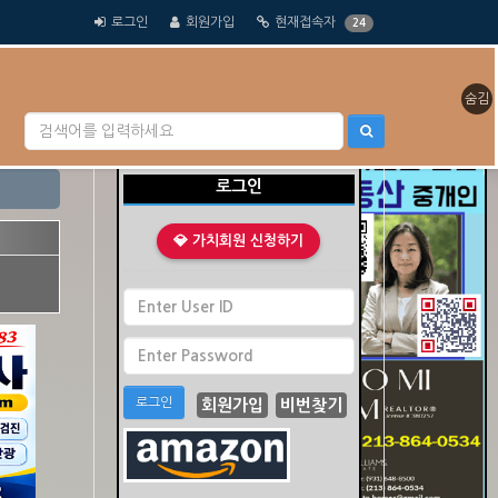
로그인
회원가입
현재접속자
24
숨김
클릭 수 : 0
로그인
💎 가치회원 신청하기
로그인
회원가입
비번찾기