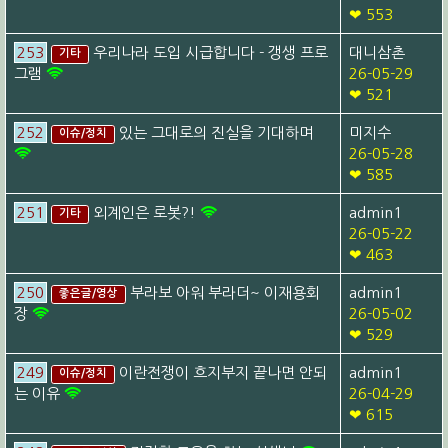
❤ 553
253
우리나라 도입 시급합니다 - 갱생 프로
대니삼촌
기타
그램
26-05-29
❤ 521
252
있는 그대로의 진실을 기대하며
미지수
이슈/정치
26-05-28
❤ 585
251
외계인은 로봇?!
admin1
기타
26-05-22
❤ 463
250
부라보 아워 부라더~ 이재용회
admin1
좋은글/영상
장
26-05-02
❤ 529
249
이란전쟁이 흐지부지 끝나면 안되
admin1
이슈/정치
는 이유
26-04-29
❤ 615