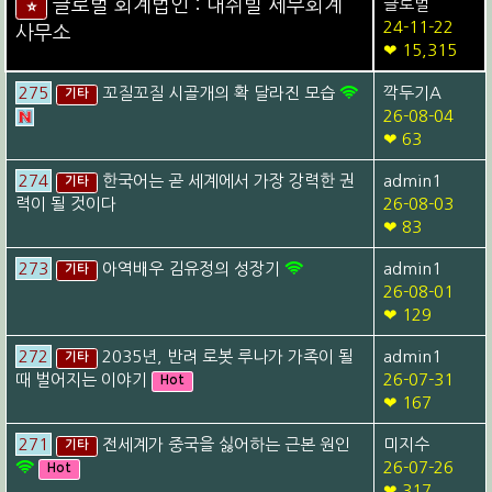
글로벌 회계법인 : 내쉬빌 세무회계
글로벌
⭐
24-11-22
사무소
❤ 15,315
275
꼬질꼬질 시골개의 확 달라진 모습
깍두기A
기타
26-08-04
❤ 63
274
한국어는 곧 세계에서 가장 강력한 권
admin1
기타
력이 될 것이다
26-08-03
❤ 83
273
아역배우 김유정의 성장기
admin1
기타
26-08-01
❤ 129
272
2035년, 반려 로봇 루나가 가족이 될
admin1
기타
때 벌어지는 이야기
26-07-31
Hot
❤ 167
271
전세계가 중국을 싫어하는 근본 원인
미지수
기타
26-07-26
Hot
❤ 317