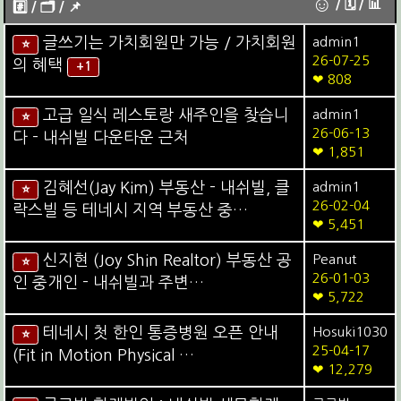
☺
/ 🗓︎ / 📊
#️⃣ / 🗂️️️ / 📌️
글쓰기는 가치회원만 가능 / 가치회원
admin1
⭐
26-07-25
의 혜택
+1
❤ 808
고급 일식 레스토랑 새주인을 찾습니
admin1
⭐
26-06-13
다 - 내쉬빌 다운타운 근처
❤ 1,851
김혜선(Jay Kim) 부동산 - 내쉬빌, 클
admin1
⭐
26-02-04
락스빌 등 테네시 지역 부동산 중…
❤ 5,451
신지현 (Joy Shin Realtor) 부동산 공
Peanut
⭐
26-01-03
인 중개인 - 내쉬빌과 주변…
❤ 5,722
테네시 첫 한인 통증병원 오픈 안내
Hosuki1030
⭐
25-04-17
(Fit in Motion Physical …
❤ 12,279