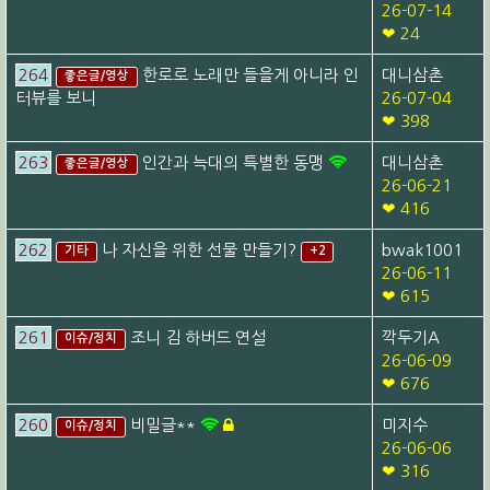
26-07-14
❤ 24
264
한로로 노래만 들을게 아니라 인
대니삼촌
좋은글/영상
터뷰를 보니
26-07-04
❤ 398
263
인간과 늑대의 특별한 동맹
대니삼촌
좋은글/영상
26-06-21
❤ 416
262
나 자신을 위한 선물 만들기?
bwak1001
기타
+2
26-06-11
❤ 615
261
조니 김 하버드 연설
깍두기A
이슈/정치
26-06-09
❤ 676
260
비밀글**
미지수
이슈/정치
26-06-06
❤ 316