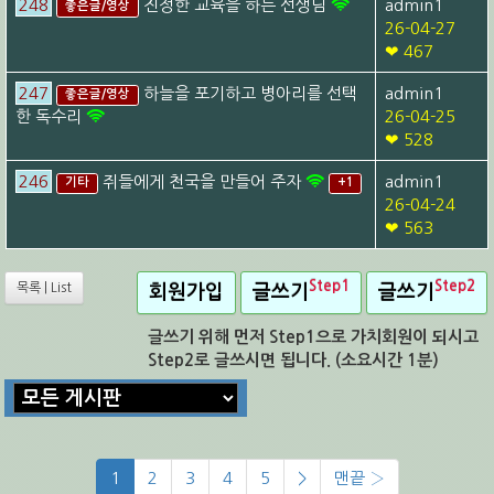
248
진정한 교육을 하는 선생님
admin1
좋은글/영상
26-04-27
❤ 467
247
하늘을 포기하고 병아리를 선택
admin1
좋은글/영상
한 독수리
26-04-25
❤ 528
246
쥐들에게 천국을 만들어 주자
admin1
기타
+1
26-04-24
❤ 563
Step1
Step2
목록 | List
회원가입
글쓰기
글쓰기
글쓰기 위해 먼저 Step1으로 가치회원이 되시고
Step2로 글쓰시면 됩니다. (소요시간 1분)
1
2
3
4
5
>
맨끝 ›