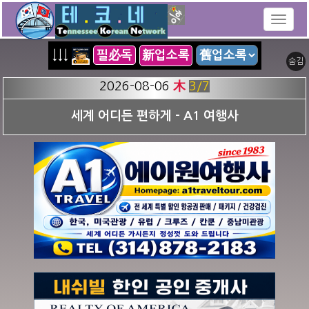
↓↓↓
필必독
新업소록
숨김
2026-08-06
木
3
/7
세계 어디든 편하게 - A1 여행사