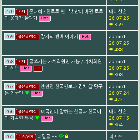
270
꼰대희 - 한로로 편 | 낮 밤이 바뀐 로로
대니삼촌
기타
의 웃다가 울다가
26-07-25
Hot
❤ 359
269
장자의 빈배 이야기
admin1
좋은글/영상
Hot
26-07-25
❤ 488
268
글쓰기는 가치회원만 가능 / 가치회원
admin1
기타
의 혜택
26-07-25
Hot
+1
❤ 808
267
왠만한 한국인보다 김치 잘 담구
admin1
좋은글/영상
는 외국인
26-07-24
Hot
❤ 472
266
미국인이 말하는 한글과 한국어
대니삼촌
좋은글/영상
의 기막힌 특징
26-07-15
Hot
❤ 364
265
비밀글 **
미지수
이슈/정치