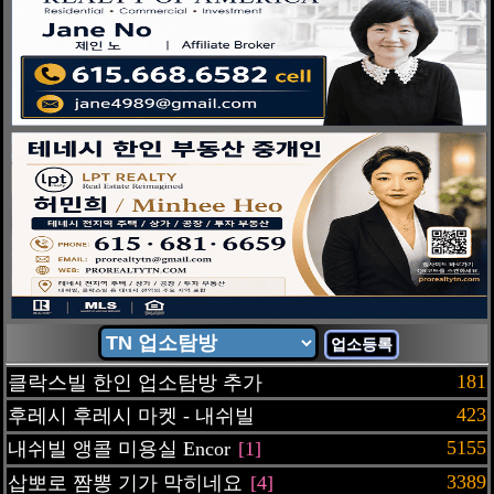
업소등록
181
클락스빌 한인 업소탐방 추가
423
후레시 후레시 마켓 - 내쉬빌
5155
내쉬빌 앵콜 미용실 Encor
[1]
3389
삽뽀로 짬뽕 기가 막히네요
[4]