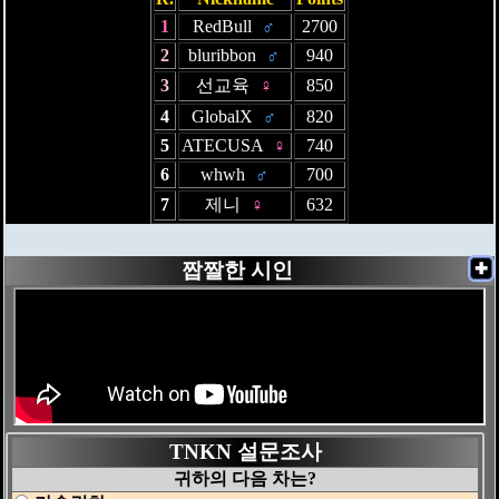
1
RedBull
♂
2700
2
bluribbon
♂
940
3
선교육
♀
850
4
GlobalX
♂
820
5
ATECUSA
♀
740
6
whwh
♂
700
7
제니
♀
632
짭짤한 시인
✚
TNKN 설문조사
귀하의 다음 차는?