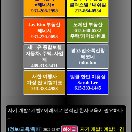
♥테네시♥
클락스빌 / 내쉬빌
931-208-2998
213-864-0534
Jay Kim 부동산
노제인 부동산
615-668-6582
테네시
주택/커머셜/렌트
931-220-0098
제니유 종합보험
광고/업소록신청
자동차, 주택, 사업
테코네
체
tnkn.fun
469-318-5411
새한 여행사
앵콜 한인 미용실
가장 싼 비행기표
Sarah Lee
615-333-1445
213-383-4988
자기 개발? 계발? 이래서 기본적인 한자교육이 필요하다
...
[정보/교육/육아]
최신글
자기 개발? 계발? - 김
2026-08-07