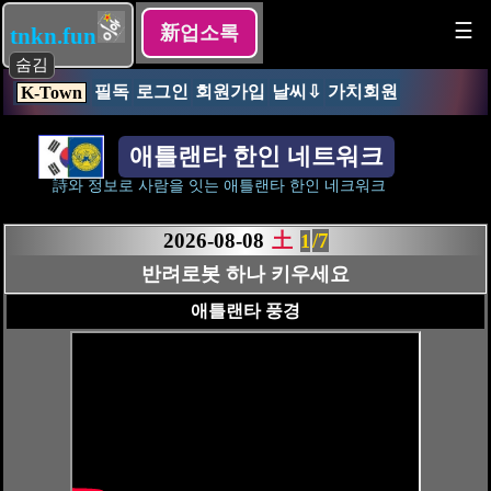
☰
新업소록
tnkn.fun
숨김
필독
로그인
회원가입
날씨⇩
가치회원
K-Town
애틀랜타 한인 네트워크
詩와 정보로 사람을 잇는 애틀랜타 한인 네크워크
2026-08-08
土
/7
1
반려로봇 하나 키우세요
애틀랜타 풍경