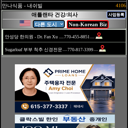
4106
만나식품 - 내쉬빌
애틀랜타 건강/의사
사업등록
Non-Korean Biz
안성당 한의원 - Dr. Fan Xu
....
770-455-8851
....
Sugarloaf 부부 척추 신경전문
....
770-817-3399
....