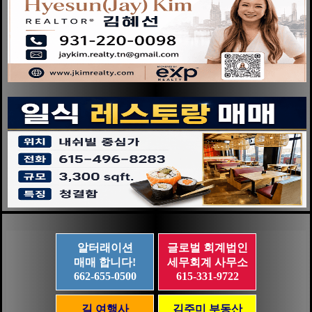
알터래이션
글로벌 회계법인
매매 합니다!
세무회계 사무소
662-655-0500
615-331-9722
길 여행사
김주미 부동산