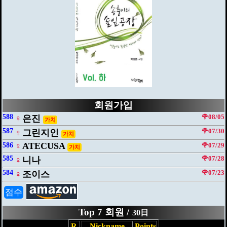
회원가입
588
🌹08/05
♀
은진
가치
587
🌹07/30
♀
그린지인
가치
♀
ATECUSA
586
🌹07/29
가치
585
🌹07/28
♀
니나
584
🌹07/23
♀
조이스
점수
Top 7 회원 /
30日
R.
Nickname
Points